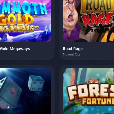
Gold Megaways
Road Rage
Nolimit City