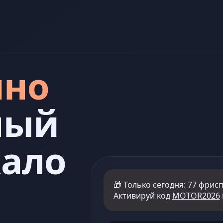
ино
ный
кало
🎁 Только сегодня: 77 фрис
Активируй код
MOTOR2026