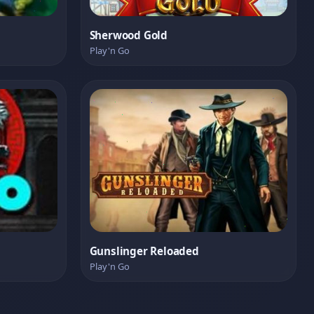
Sherwood Gold
Play'n Go
Gunslinger Reloaded
Play'n Go