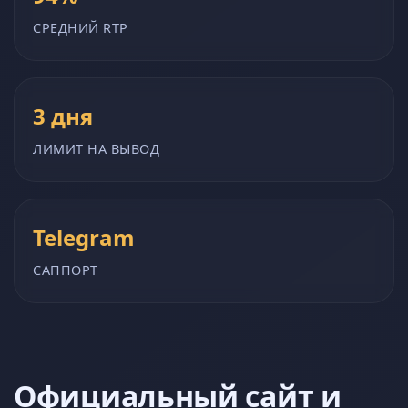
СРЕДНИЙ RTP
3 дня
ЛИМИТ НА ВЫВОД
Telegram
САППОРТ
Официальный сайт и