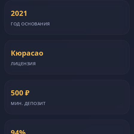
2021
ГОД ОСНОВАНИЯ
Кюрасао
ЛИЦЕНЗИЯ
500 ₽
МИН. ДЕПОЗИТ
94%