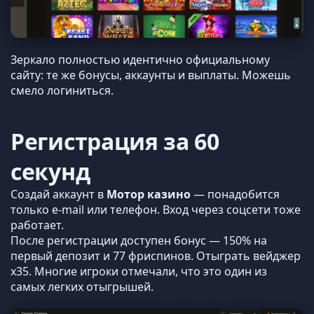
Зеркало полностью идентично официальному
сайту: те же бонусы, аккаунты и выплаты. Можешь
смело логиниться.
Регистрация за 60
секунд
Создай аккаунт в
Мотор казино
— понадобится
только e-mail или телефон. Вход через соцсети тоже
работает.
После регистрации доступен бонус — 150% на
первый депозит и 77 фриспинов. Отыграть вейджер
х35. Многие игроки отмечали, что это один из
самых легких отыгрышей.