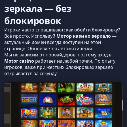
зеркала — без
блокировок
Игроки часто спрашивают: как обойти блокировку?
Всё просто. Используй
Мотор казино зеркало
—
актуальный домен всегда доступен на этой
странице. Обновляется автоматически.
Мы не зависим от провайдеров, поэтому вход в
Motor casino
работает из любой точки. По опыту
игроков, даже при жестких блокировках зеркало
открывается за секунду.