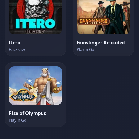
Itero
Gunslinger Reloaded
Hacksaw
Play'n Go
Rise of Olympus
Play'n Go