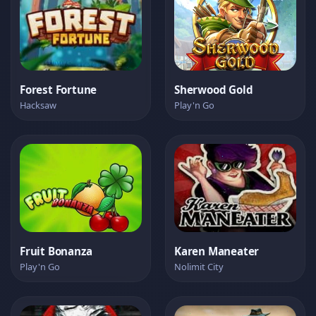
Forest Fortune
Sherwood Gold
Hacksaw
Play'n Go
Fruit Bonanza
Karen Maneater
Play'n Go
Nolimit City