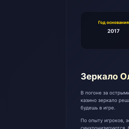
Год основания
2017
Зеркало О
В погоне за острым
казино зеркало реш
будешь в игре.
По опыту игроков, 
синхронизируются, 