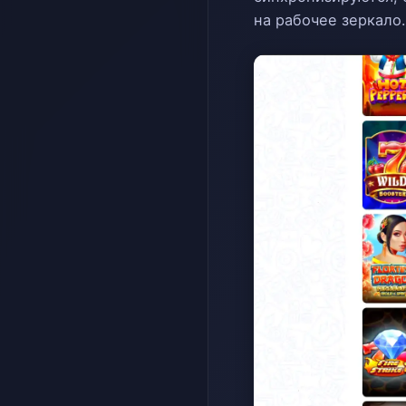
на рабочее зеркало.