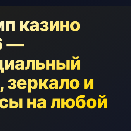
п казино
6 —
циальный
, зеркало и
сы на любой