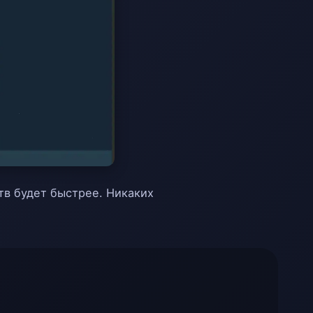
тв будет быстрее. Никаких