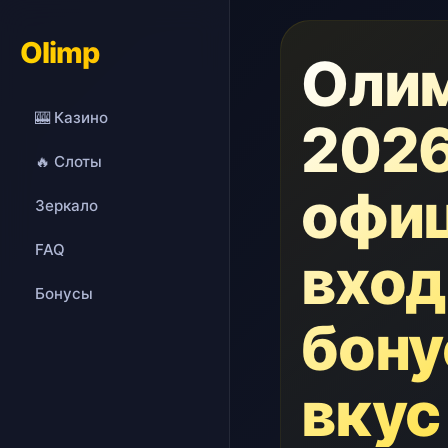
Olimp
Олим
🎰 Казино
202
🔥 Слоты
офи
Зеркало
FAQ
вход
Бонусы
бону
вкус