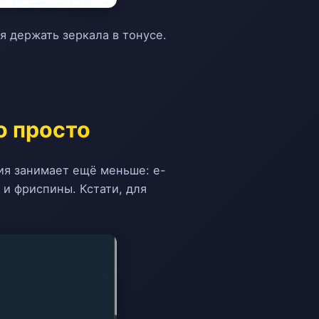
я держать зеркала в тонусе.
о просто
ия занимает ещё меньше: e-
 и фриспины. Кстати, для