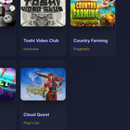
Toshi Video Club
Country Farming
Hacksaw
Pragmatic
s
Cloud Quest
Play'n Go