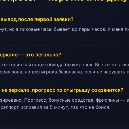
вывод после первой заявки?
нут, но в пиковые часы бывает до пары часов. У меня 
еркало — это легально?
сто копия сайта для обхода блокировок. Всё те же акк
рая зона, но для игрока безопасно, если не нарушать 
 на зеркало, прогресс по отыгрышу сохранится?
изировано. Прогресс, бонусные средства, фриспины — в
 саппорт исправил за 5 минут, так что не бойся.