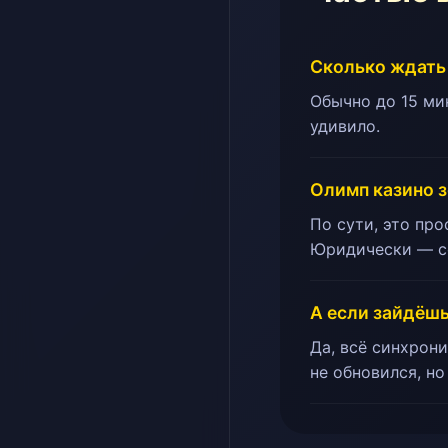
Сколько ждать 
Обычно до 15 ми
удивило.
Олимп казино з
По сути, это про
Юридически — се
А если зайдёшь
Да, всё синхрон
не обновился, но