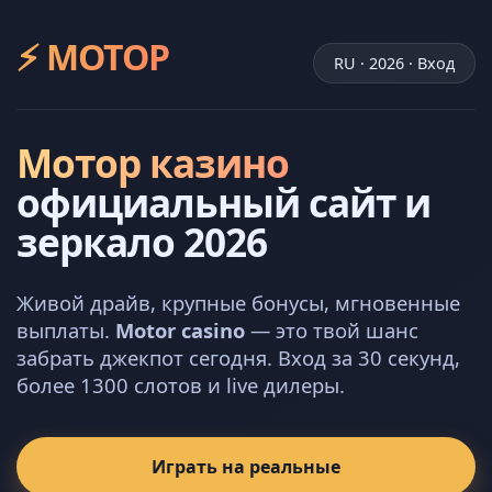
⚡ МОТОР
RU · 2026 · Вход
Мотор казино
официальный сайт и
зеркало 2026
Живой драйв, крупные бонусы, мгновенные
выплаты.
Motor casino
— это твой шанс
забрать джекпот сегодня. Вход за 30 секунд,
более 1300 слотов и live дилеры.
Играть на реальные