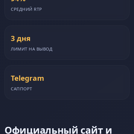
СРЕДНИЙ RTP
3 дня
ЛИМИТ НА ВЫВОД
Telegram
САППОРТ
Официальный сайт и