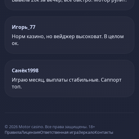
Игорь_77
Норм казино, но вейджер высоковат. В целом
ок.
Санёк1998
Играю месяц, выплаты стабильные. Саппорт
топ.
© 2026 Motor casino. Все права защищены. 18+
Правила
Лицензия
Ответственная игра
Зеркало
Контакты