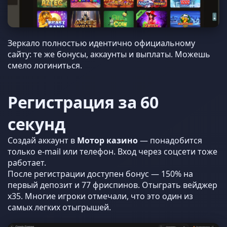
Зеркало полностью идентично официальному
сайту: те же бонусы, аккаунты и выплаты. Можешь
смело логиниться.
Регистрация за 60
секунд
Создай аккаунт в
Мотор казино
— понадобится
только e-mail или телефон. Вход через соцсети тоже
работает.
После регистрации доступен бонус — 150% на
первый депозит и 77 фриспинов. Отыграть вейджер
х35. Многие игроки отмечали, что это один из
самых легких отыгрышей.