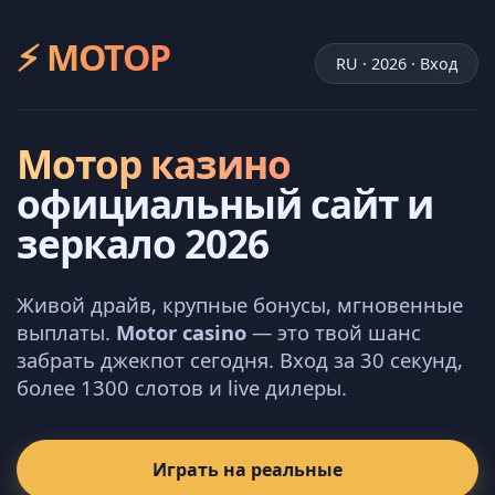
⚡ МОТОР
RU · 2026 · Вход
Мотор казино
официальный сайт и
зеркало 2026
Живой драйв, крупные бонусы, мгновенные
выплаты.
Motor casino
— это твой шанс
забрать джекпот сегодня. Вход за 30 секунд,
более 1300 слотов и live дилеры.
Играть на реальные