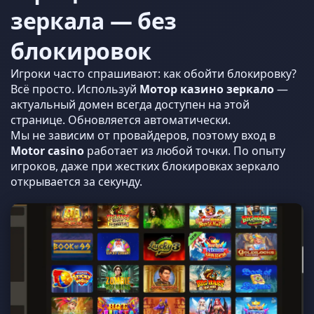
зеркала — без
блокировок
Игроки часто спрашивают: как обойти блокировку?
Всё просто. Используй
Мотор казино зеркало
—
актуальный домен всегда доступен на этой
странице. Обновляется автоматически.
Мы не зависим от провайдеров, поэтому вход в
Motor casino
работает из любой точки. По опыту
игроков, даже при жестких блокировках зеркало
открывается за секунду.