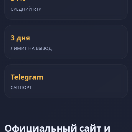
СРЕДНИЙ RTP
3 дня
ЛИМИТ НА ВЫВОД
Telegram
САППОРТ
Официальный сайт и