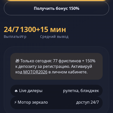
Получить бонус 150%
24/7
1300+
15 мин
Выплаты
Игр
Средний вывод
🎁 Только сегодня: 77 фриспинов + 150%
к депозиту за регистрацию. Активируй
код
MOTOR2026
в личном кабинете.
🔥 Live дилеры
рулетка, блэкджек
⚡ Мотор зеркало
доступ 24/7