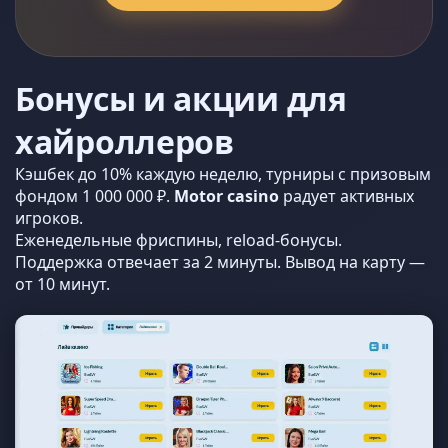
Бонусы и акции для
хайроллеров
Кэшбек до 10% каждую неделю, турниры с призовым
фондом 1 000 000 ₽.
Motor casino
радует активных
игроков.
Еженедельные фриспины, reload-бонусы.
Поддержка отвечает за 2 минуты. Вывод на карту —
от 10 минут.