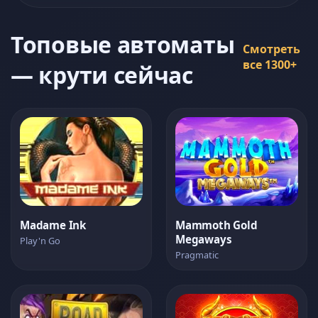
Топовые автоматы
Смотреть
все 1300+
— крути сейчас
Madame Ink
Mammoth Gold
Megaways
Play'n Go
Pragmatic