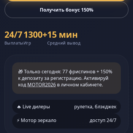
Получить бонус 150%
24/7
1300+
15 мин
Выплаты
Игр
Средний вывод
🎁 Только сегодня: 77 фриспинов + 150%
к депозиту за регистрацию. Активируй
код
MOTOR2026
в личном кабинете.
🔥 Live дилеры
рулетка, блэкджек
⚡ Мотор зеркало
доступ 24/7