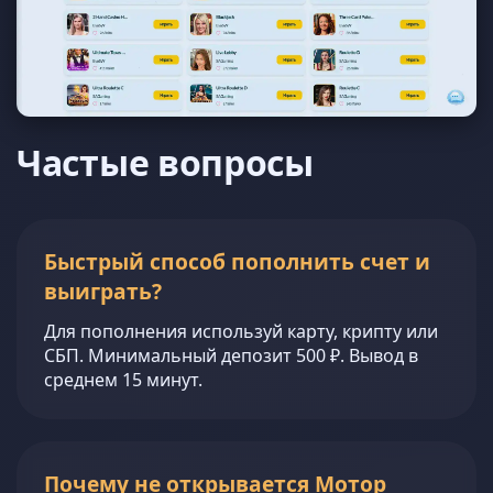
Частые вопросы
Быстрый способ пополнить счет и
выиграть?
Для пополнения используй карту, крипту или
СБП. Минимальный депозит 500 ₽. Вывод в
среднем 15 минут.
Почему не открывается Мотор