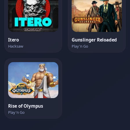
Itero
Gunslinger Reloaded
Hacksaw
Play'n Go
Rise of Olympus
Play'n Go