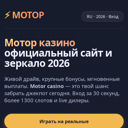
⚡ МОТОР
RU · 2026 · Вход
Мотор казино
официальный сайт и
зеркало 2026
Живой драйв, крупные бонусы, мгновенные
выплаты.
Motor casino
— это твой шанс
забрать джекпот сегодня. Вход за 30 секунд,
более 1300 слотов и live дилеры.
Играть на реальные