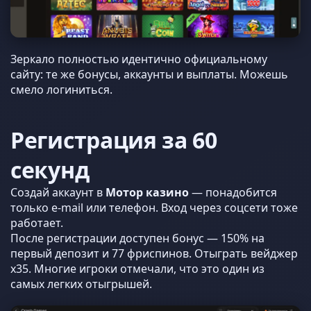
Зеркало полностью идентично официальному
сайту: те же бонусы, аккаунты и выплаты. Можешь
смело логиниться.
Регистрация за 60
секунд
Создай аккаунт в
Мотор казино
— понадобится
только e-mail или телефон. Вход через соцсети тоже
работает.
После регистрации доступен бонус — 150% на
первый депозит и 77 фриспинов. Отыграть вейджер
х35. Многие игроки отмечали, что это один из
самых легких отыгрышей.