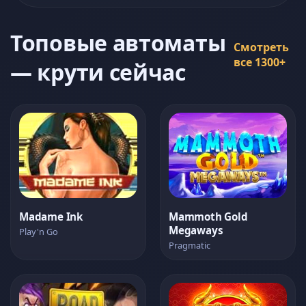
Топовые автоматы
Смотреть
все 1300+
— крути сейчас
Madame Ink
Mammoth Gold
Megaways
Play'n Go
Pragmatic