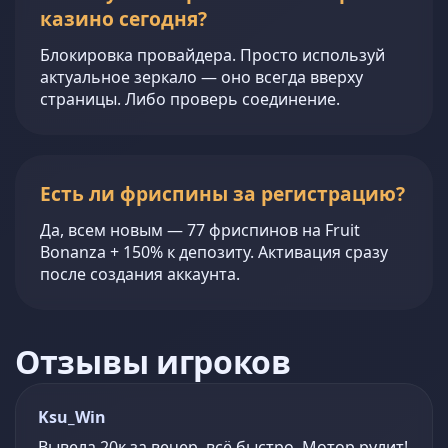
казино сегодня?
Блокировка провайдера. Просто используй
актуальное зеркало — оно всегда вверху
страницы. Либо проверь соединение.
Есть ли фриспины за регистрацию?
Да, всем новым — 77 фриспинов на Fruit
Bonanza + 150% к депозиту. Активация сразу
после создания аккаунта.
Отзывы игроков
Ksu_Win
Вывела 20к за вечер, всё быстро. Мотор рулит!