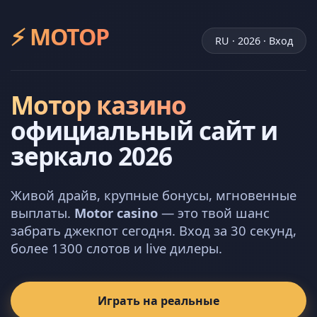
⚡ МОТОР
RU · 2026 · Вход
Мотор казино
официальный сайт и
зеркало 2026
Живой драйв, крупные бонусы, мгновенные
выплаты.
Motor casino
— это твой шанс
забрать джекпот сегодня. Вход за 30 секунд,
более 1300 слотов и live дилеры.
Играть на реальные