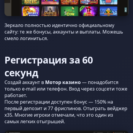
Зеркало полностью идентично официальному
сайту: те же бонусы, аккаунты и выплаты. Можешь
смело логиниться.
Регистрация за 60
секунд
Создай аккаунт в
Мотор казино
— понадобится
только e-mail или телефон. Вход через соцсети тоже
работает.
После регистрации доступен бонус — 150% на
первый депозит и 77 фриспинов. Отыграть вейджер
х35. Многие игроки отмечали, что это один из
самых легких отыгрышей.