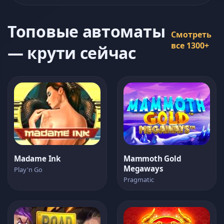
Топовые автоматы
Смотреть
все 1300+
— крути сейчас
Madame Ink
Mammoth Gold
Megaways
Play'n Go
Pragmatic