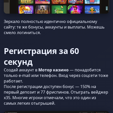
Зеркало полностью идентично официальному
сайту: те же бонусы, аккаунты и выплаты. Можешь
смело логиниться.
Регистрация за 60
секунд
Создай аккаунт в
Мотор казино
— понадобится
только e-mail или телефон. Вход через соцсети тоже
работает.
После регистрации доступен бонус — 150% на
первый депозит и 77 фриспинов. Отыграть вейджер
х35. Многие игроки отмечали, что это один из
самых легких отыгрышей.