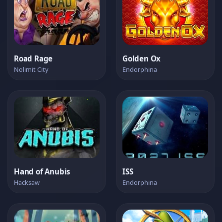
Road Rage
Golden Ox
Nolimit City
Endorphina
Hand of Anubis
ISS
Hacksaw
Endorphina