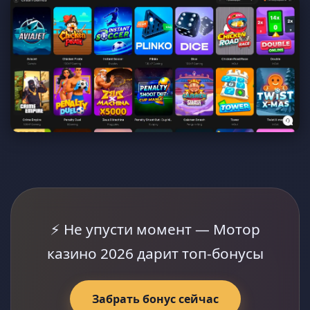
⚡ Не упусти момент — Мотор
казино 2026 дарит топ-бонусы
Забрать бонус сейчас