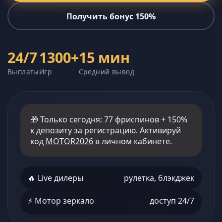
Получить бонус 150%
24/7
1300+
15 мин
Выплаты
Игр
Средний вывод
🎁 Только сегодня: 77 фриспинов + 150%
к депозиту за регистрацию. Активируй
код
MOTOR2026
в личном кабинете.
🔥 Live дилеры
рулетка, блэкджек
⚡ Мотор зеркало
доступ 24/7