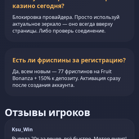
казино сегодня?
Блокировка провайдера. Просто используй
актуальное зеркало — оно всегда вверху
страницы. Либо проверь соединение.
Есть ли фриспины за регистрацию?
Да, всем новым — 77 фриспинов на Fruit
Bonanza + 150% к депозиту. Активация сразу
после создания аккаунта.
Отзывы игроков
Ksu_Win
Вывела 20к за вечер, всё быстро. Мотор рулит!