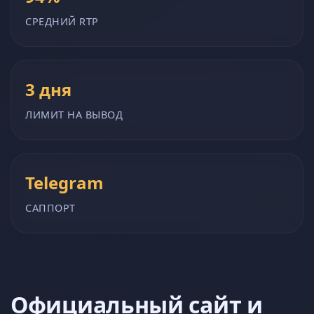
СРЕДНИЙ RTP
3 дня
ЛИМИТ НА ВЫВОД
Telegram
САППОРТ
Официальный сайт и