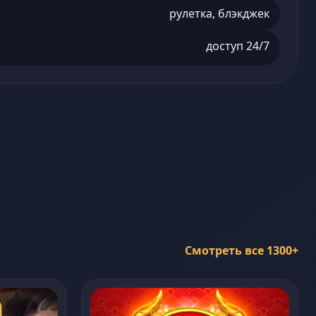
рулетка, блэкджек
доступ 24/7
Смотреть все 1300+