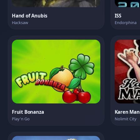
Hand of Anubis
ISS
Hacksaw
Endorphina
Fruit Bonanza
Karen Man
Play'n Go
Nolimit City