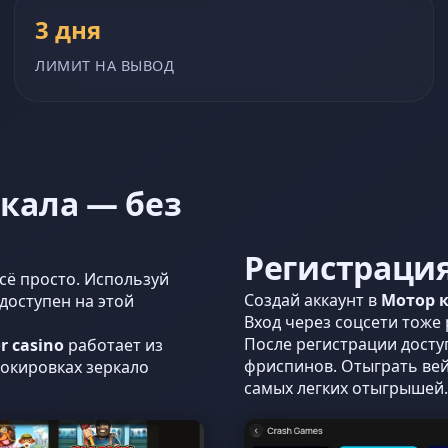
3 дня
ЛИМИТ НА ВЫВОД
кала — без
Регистрация
сё просто. Используй
Создай аккаунт в
Мотор 
доступен на этой
Вход через соцсети тоже 
После регистрации досту
r casino
работает из
фриспинов. Отыграть вей
локировках зеркало
самых легких отыгрышей.