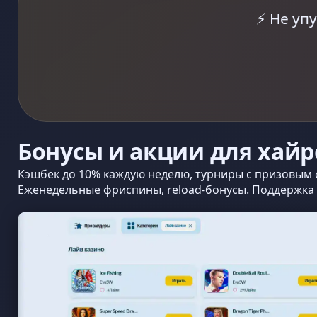
⚡ Не уп
Бонусы и акции для хай
Кэшбек до 10% каждую неделю, турниры с призовым 
Еженедельные фриспины, reload-бонусы. Поддержка о