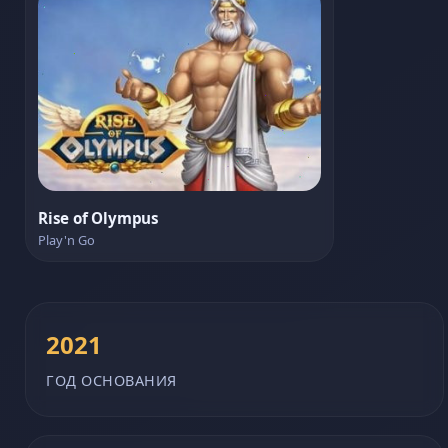
Rise of Olympus
Play'n Go
2021
ГОД ОСНОВАНИЯ