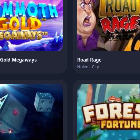
Gold Megaways
Road Rage
Nolimit City