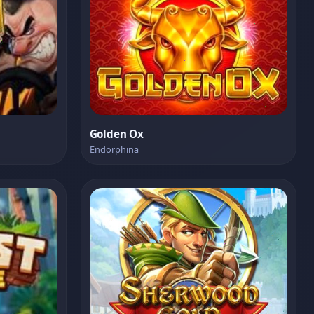
Golden Ox
Endorphina