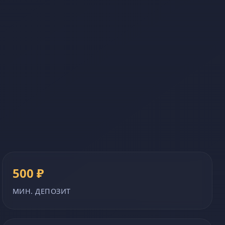
500 ₽
МИН. ДЕПОЗИТ