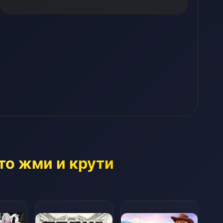
то жми и крути