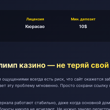
Лицензия
Мин. депозит
Кюрасао
10$
лимп казино — не теряй свой
и ощущениями всегда есть риск, что сайт окажется з
ает эту проблему мгновенно. Просто сохрани ссылку 
зеркала работают стабильно, даже когда основной до
бонусы никуда не исчезают. Не нужно заново регистр