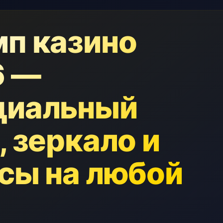
п казино
6 —
циальный
, зеркало и
сы на любой