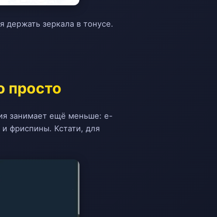
я держать зеркала в тонусе.
о просто
ия занимает ещё меньше: e-
 и фриспины. Кстати, для