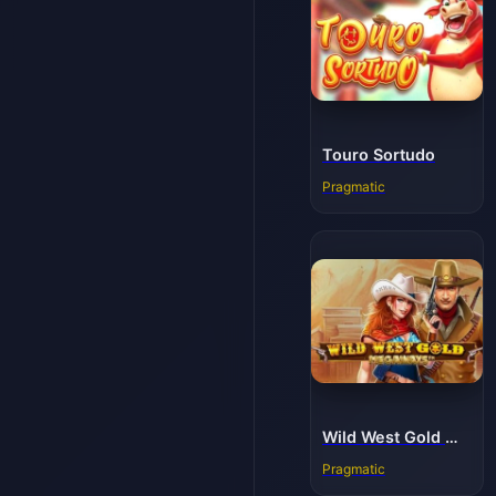
Touro Sortudo
Pragmatic
Wild West Gold Megaways
Pragmatic