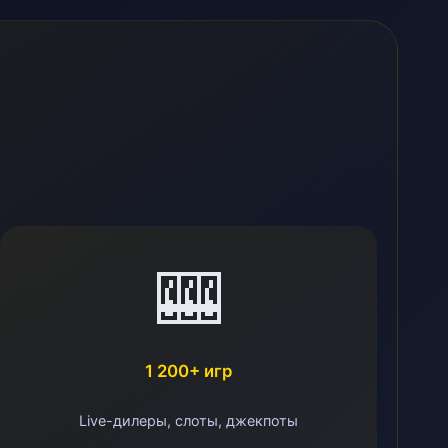
🎰
1 200+ игр
Live-дилеры, слоты, джекпоты