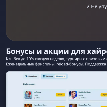
⚡ Не уп
Бонусы и акции для хай
Кэшбек до 10% каждую неделю, турниры с призовым 
Еженедельные фриспины, reload-бонусы. Поддержка о