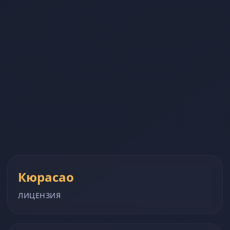
Кюрасао
ЛИЦЕНЗИЯ