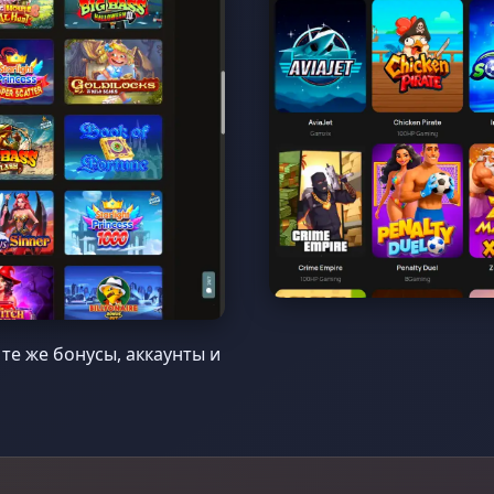
те же бонусы, аккаунты и