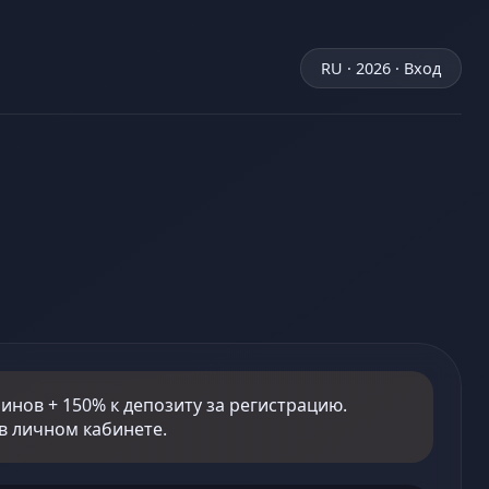
RU · 2026 · Вход
пинов + 150% к депозиту за регистрацию.
в личном кабинете.