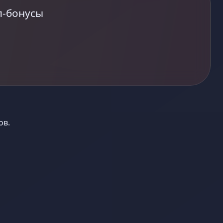
п-бонусы
ов.