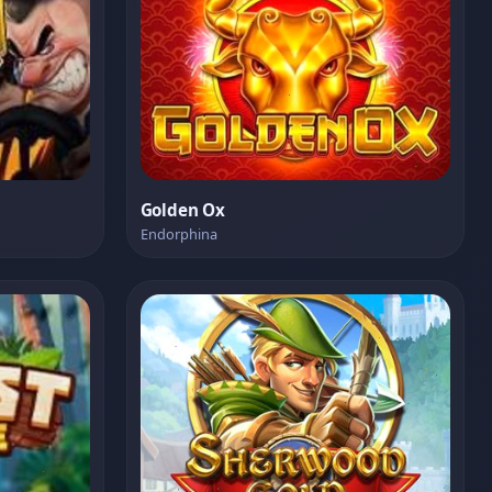
Golden Ox
Endorphina