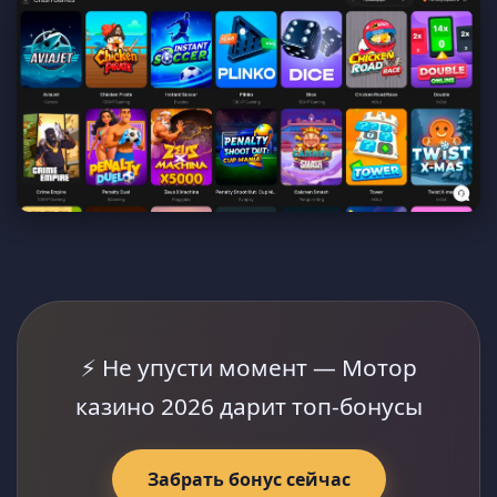
⚡ Не упусти момент — Мотор
казино 2026 дарит топ-бонусы
Забрать бонус сейчас