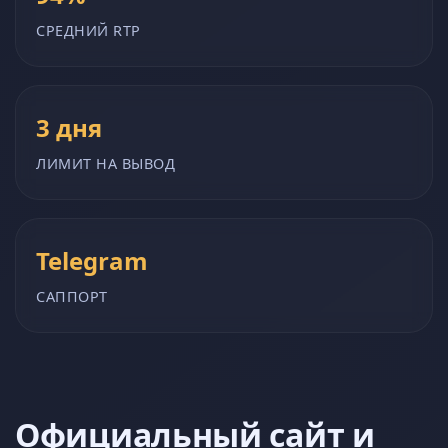
СРЕДНИЙ RTP
3 дня
ЛИМИТ НА ВЫВОД
Telegram
САППОРТ
Официальный сайт и