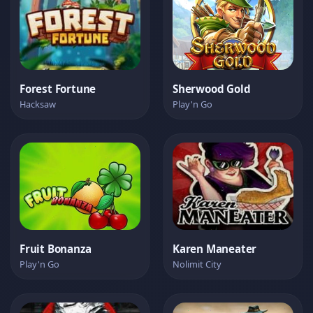
Forest Fortune
Sherwood Gold
Hacksaw
Play'n Go
Fruit Bonanza
Karen Maneater
Play'n Go
Nolimit City