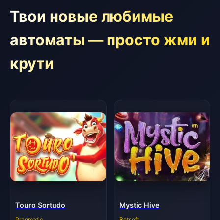
Твои новые любимые
автоматы — просто жми и
крути
Touro Sortudo
Mystic Hive
Pragmatic
Betsoft