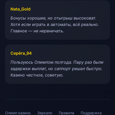
Nata_Gold
Бонусы хорошие, но отыгрыш высоковат.
Хотя если играть в автоматы, всё реально.
Главное — не нервничать.
Серёга_94
Пользуюсь Олимпом полгода. Пару раз были
задержки выплат, но саппорт решал быстро.
Казино честное, советую.
Олимп казино
Зеркало
Правила
Поддержка