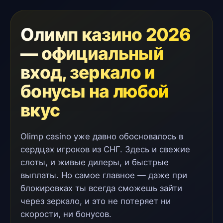
Олимп казино 2026
— официальный
вход, зеркало и
бонусы на любой
вкус
Olimp casino уже давно обосновалось в
сердцах игроков из СНГ. Здесь и свежие
слоты, и живые дилеры, и быстрые
выплаты. Но самое главное — даже при
блокировках ты всегда сможешь зайти
через зеркало, и это не потеряет ни
скорости, ни бонусов.