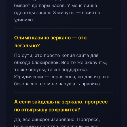
бывает до пары часов. У меня лично
однажды заняло 3 минуты — приятно
удивило.
Олимп казино зеркало — это
легально?
По сути, это просто копия сайта для
обхода блокировок. Всё те же аккаунты,
те же бонусы, та же поддержка.
Юридически — серая зона, но для игрока
безопасно, если не нарушать правила.
А если зайдёшь на зеркало, прогресс
по отыгрышу сохранится?
Да, всё синхронизировано. Прогресс,
бонусные средства, фриспины — всё