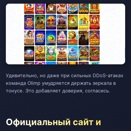
Удивительно, но даже при сильных DDoS-атаках
команда Olimp умудряется держать зеркала в
тонусе. Это добавляет доверия, согласись.
Официальный сайт и