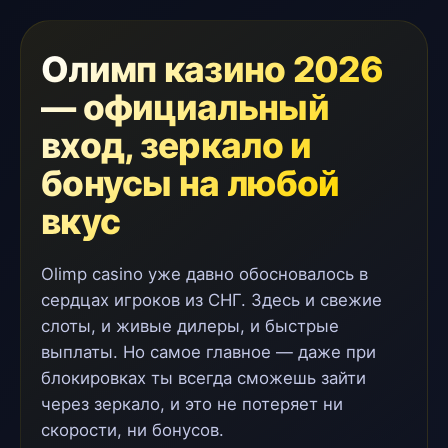
Олимп казино 2026
— официальный
вход, зеркало и
бонусы на любой
вкус
Olimp casino уже давно обосновалось в
сердцах игроков из СНГ. Здесь и свежие
слоты, и живые дилеры, и быстрые
выплаты. Но самое главное — даже при
блокировках ты всегда сможешь зайти
через зеркало, и это не потеряет ни
скорости, ни бонусов.