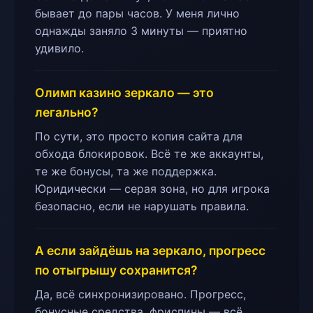
бывает до пары часов. У меня лично
однажды заняло 3 минуты — приятно
удивило.
Олимп казино зеркало — это
легально?
По сути, это просто копия сайта для
обхода блокировок. Всё те же аккаунты,
те же бонусы, та же поддержка.
Юридически — серая зона, но для игрока
безопасно, если не нарушать правила.
А если зайдёшь на зеркало, прогресс
по отыгрышу сохранится?
Да, всё синхронизировано. Прогресс,
бонусные средства, фриспины — всё