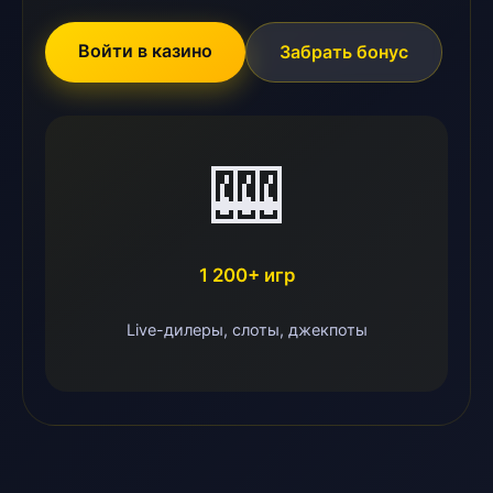
Войти в казино
Забрать бонус
🎰
1 200+ игр
Live-дилеры, слоты, джекпоты