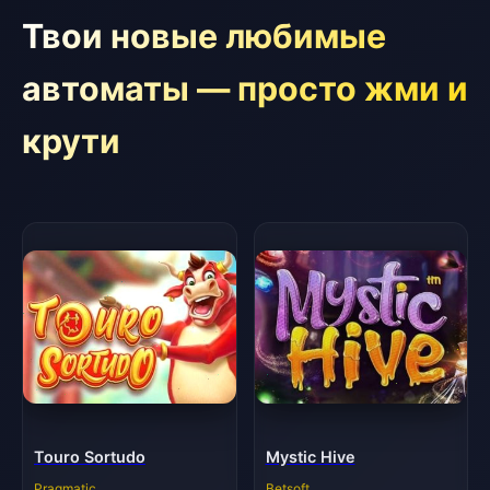
Твои новые любимые
автоматы — просто жми и
крути
Touro Sortudo
Mystic Hive
Pragmatic
Betsoft