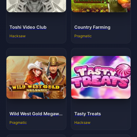
Toshi Video Club
Country Farming
Hacksaw
Pragmatic
Wild West Gold Megaways
Tasty Treats
Pragmatic
Hacksaw