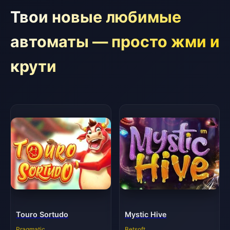
Твои новые любимые
автоматы — просто жми и
крути
Touro Sortudo
Mystic Hive
Pragmatic
Betsoft