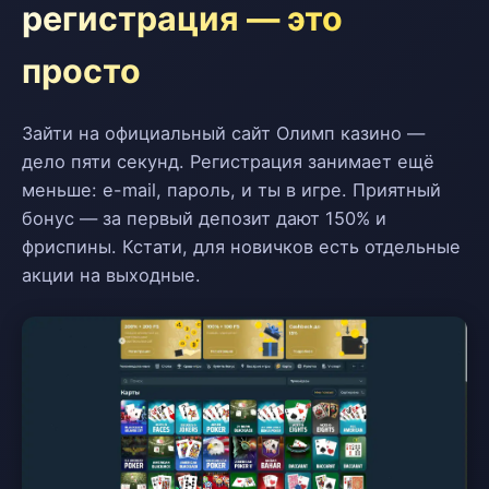
регистрация — это
просто
Зайти на официальный сайт Олимп казино —
дело пяти секунд. Регистрация занимает ещё
меньше: e-mail, пароль, и ты в игре. Приятный
бонус — за первый депозит дают 150% и
фриспины. Кстати, для новичков есть отдельные
акции на выходные.