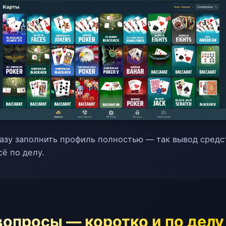
разу заполнить профиль полностью — так вывод средс
ё по делу.
опросы — коротко и по делу