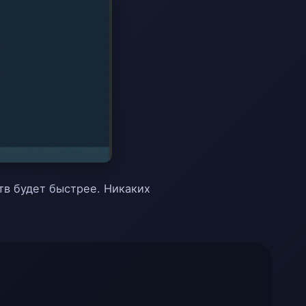
тв будет быстрее. Никаких