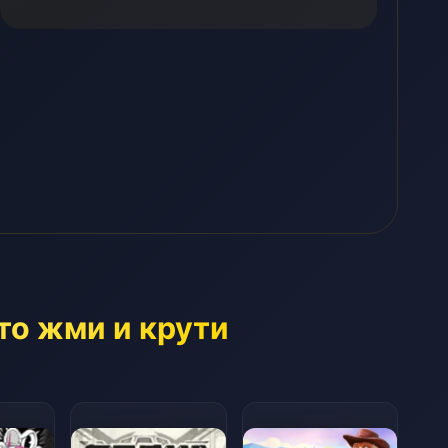
то жми и крути