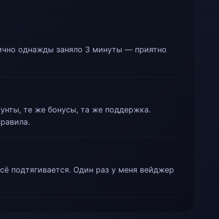
лично однажды заняло 3 минуты — приятно
аунты, те же бонусы, та же поддержка.
правила.
сё подтягивается. Один раз у меня вейджер