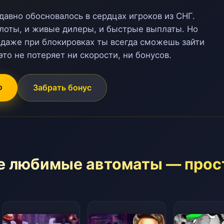
 давно обосновалось в сердцах игроков из СНГ.
слоты, и живые дилеры, и быстрые выплаты. Но
 даже при блокировках ты всегда сможешь зайти
это не потеряет ни скорости, ни бонусов.
о
Забрать бонус
е любимые автоматы — прос