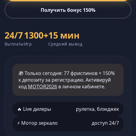
Получить бонус 150%
24/7
1300+
15 мин
Выплаты
Игр
Средний вывод
🎁 Только сегодня: 77 фриспинов + 150%
к депозиту за регистрацию. Активируй
код
MOTOR2026
в личном кабинете.
🔥 Live дилеры
рулетка, блэкджек
⚡ Мотор зеркало
доступ 24/7