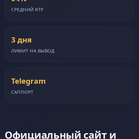
СРЕДНИЙ RTP
3 дня
ЛИМИТ НА ВЫВОД
Telegram
САППОРТ
Официальный сайт и