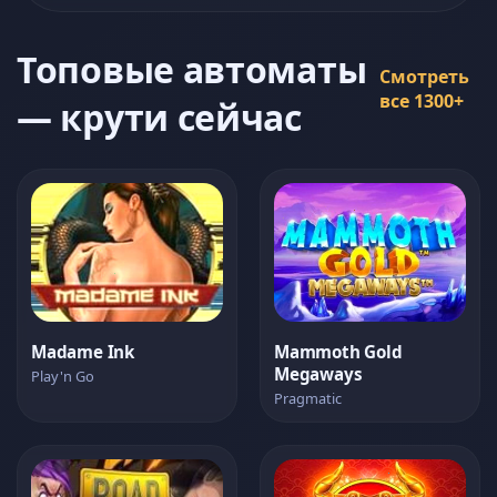
Топовые автоматы
Смотреть
все 1300+
— крути сейчас
Madame Ink
Mammoth Gold
Megaways
Play'n Go
Pragmatic