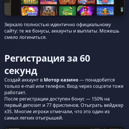
Зеркало полностью идентично официальному
сайту: те же бонусы, аккаунты и выплаты. Можешь
смело логиниться.
Регистрация за 60
секунд
Создай аккаунт в
Мотор казино
— понадобится
только e-mail или телефон. Вход через соцсети тоже
работает.
После регистрации доступен бонус — 150% на
первый депозит и 77 фриспинов. Отыграть вейджер
х35. Многие игроки отмечали, что это один из
самых легких отыгрышей.