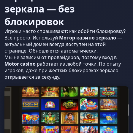
зеркала — без
блокировок
Игроки часто спрашивают: как обойти блокировку?
Всё просто. Используй
Мотор казино зеркало
—
актуальный домен всегда доступен на этой
странице. Обновляется автоматически.
Мы не зависим от провайдеров, поэтому вход в
Motor casino
работает из любой точки. По опыту
игроков, даже при жестких блокировках зеркало
открывается за секунду.