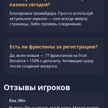
казино сегодня?
Блокировка провайдера. Просто используй
актуальное зеркало — оно всегда вверху
страницы. Либо проверь соединение.
Есть ли фриспины за регистрацию?
Да, всем новым — 77 фриспинов на Fruit
Bonanza + 150% к депозиту. Активация сразу
после создания аккаунта.
Отзывы игроков
Ksu_Win
Вывела 20к за вечер, всё быстро. Мотор рулит!