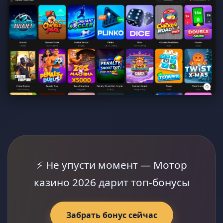
⚡ Не упусти момент — Мотор
казино 2026 дарит топ-бонусы
Забрать бонус сейчас