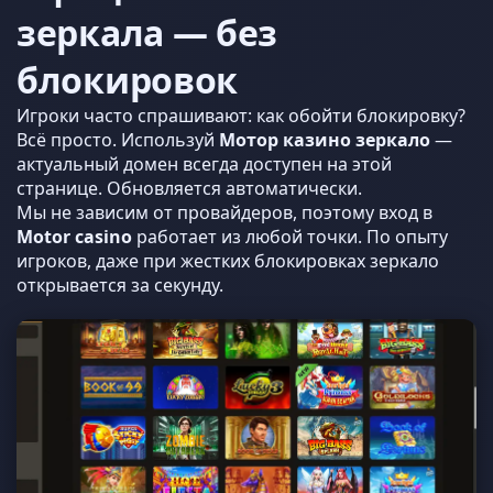
зеркала — без
блокировок
Игроки часто спрашивают: как обойти блокировку?
Всё просто. Используй
Мотор казино зеркало
—
актуальный домен всегда доступен на этой
странице. Обновляется автоматически.
Мы не зависим от провайдеров, поэтому вход в
Motor casino
работает из любой точки. По опыту
игроков, даже при жестких блокировках зеркало
открывается за секунду.