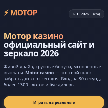
⚡ МОТОР
RU · 2026 · Вход
Мотор казино
официальный сайт и
зеркало 2026
Живой драйв, крупные бонусы, мгновенные
выплаты.
Motor casino
— это твой шанс
забрать джекпот сегодня. Вход за 30 секунд,
более 1300 слотов и live дилеры.
Играть на реальные