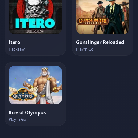
Itero
Gunslinger Reloaded
Hacksaw
Play'n Go
Rise of Olympus
Play'n Go