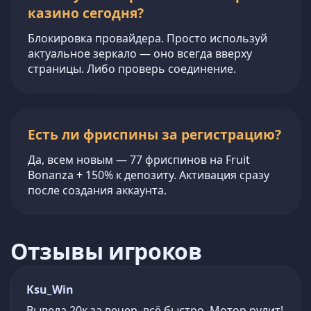
казино сегодня?
Блокировка провайдера. Просто используй
актуальное зеркало — оно всегда вверху
страницы. Либо проверь соединение.
Есть ли фриспины за регистрацию?
Да, всем новым — 77 фриспинов на Fruit
Bonanza + 150% к депозиту. Активация сразу
после создания аккаунта.
Отзывы игроков
Ksu_Win
Вывела 20к за вечер, всё быстро. Мотор рулит!