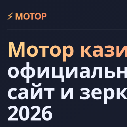
⚡ МОТОР
Мотор каз
официаль
сайт и зер
2026