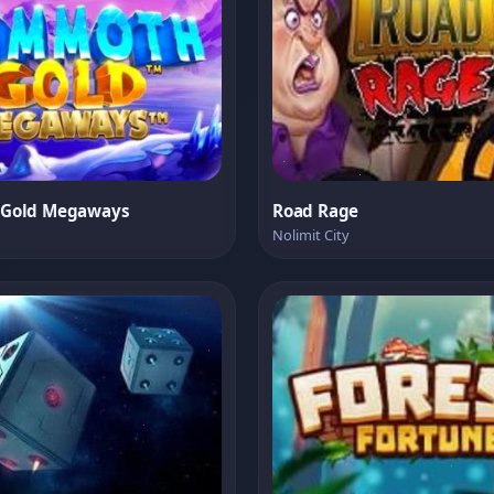
Gold Megaways
Road Rage
Nolimit City