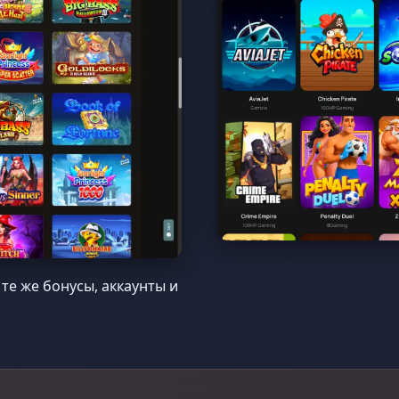
те же бонусы, аккаунты и