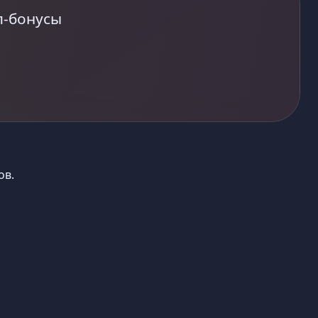
п-бонусы
ов.