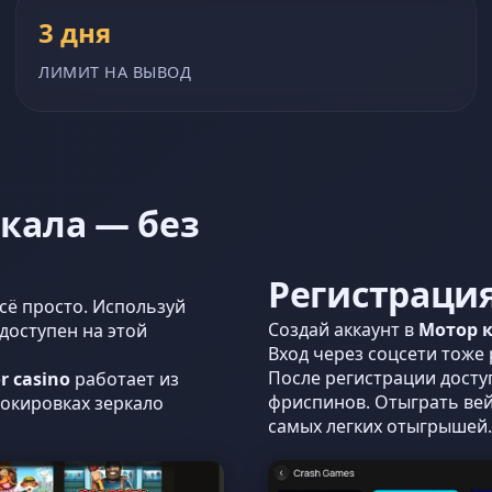
3 дня
ЛИМИТ НА ВЫВОД
кала — без
Регистрация
сё просто. Используй
Создай аккаунт в
Мотор 
доступен на этой
Вход через соцсети тоже 
После регистрации досту
r casino
работает из
фриспинов. Отыграть вей
локировках зеркало
самых легких отыгрышей.