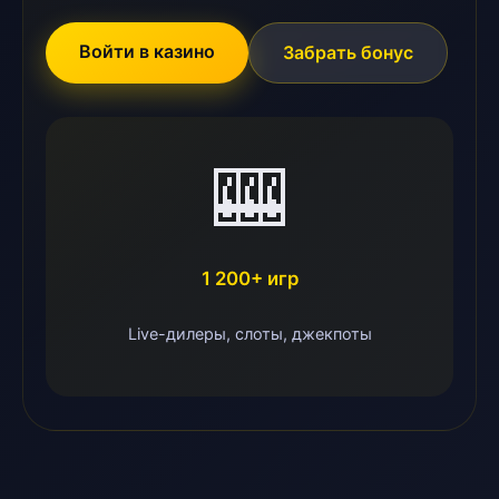
Войти в казино
Забрать бонус
🎰
1 200+ игр
Live-дилеры, слоты, джекпоты