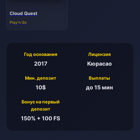
Cloud Quest
Play'n Go
Год основания
Лицензия
2017
Кюрасао
Мин. депозит
Выплаты
10$
до 15 мин
Бонус на первый
депозит
150% + 100 FS