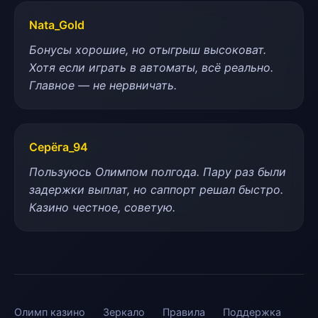
Nata_Gold
Бонусы хорошие, но отыгрыш высоковат.
Хотя если играть в автоматы, всё реально.
Главное — не нервничать.
Серёга_94
Пользуюсь Олимпом полгода. Пару раз были
задержки выплат, но саппорт решал быстро.
Казино честное, советую.
Олимп казино
Зеркало
Правила
Поддержка