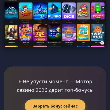
⚡ Не упусти момент — Мотор
казино 2026 дарит топ-бонусы
Забрать бонус сейчас