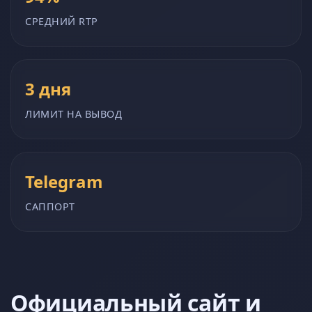
СРЕДНИЙ RTP
3 дня
ЛИМИТ НА ВЫВОД
Telegram
САППОРТ
Официальный сайт и