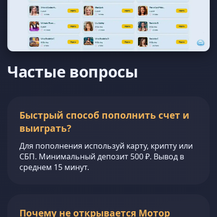
Частые вопросы
Быстрый способ пополнить счет и
выиграть?
Для пополнения используй карту, крипту или
СБП. Минимальный депозит 500 ₽. Вывод в
среднем 15 минут.
Почему не открывается Мотор