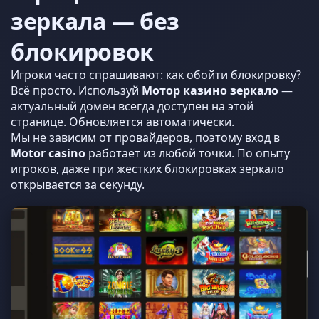
зеркала — без
блокировок
Игроки часто спрашивают: как обойти блокировку?
Всё просто. Используй
Мотор казино зеркало
—
актуальный домен всегда доступен на этой
странице. Обновляется автоматически.
Мы не зависим от провайдеров, поэтому вход в
Motor casino
работает из любой точки. По опыту
игроков, даже при жестких блокировках зеркало
открывается за секунду.