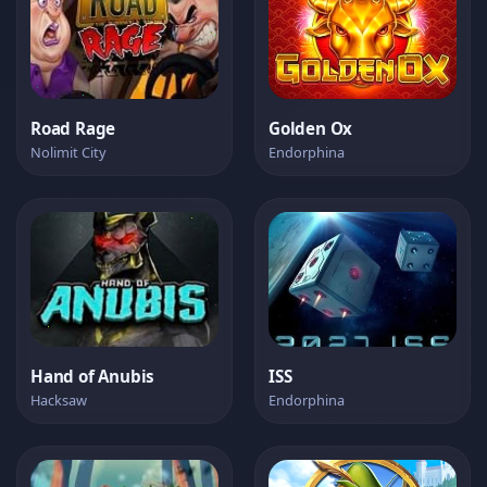
Road Rage
Golden Ox
Nolimit City
Endorphina
Hand of Anubis
ISS
Hacksaw
Endorphina