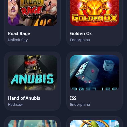
Road Rage
Golden Ox
Nolimit City
Endorphina
Hand of Anubis
ISS
Hacksaw
Endorphina