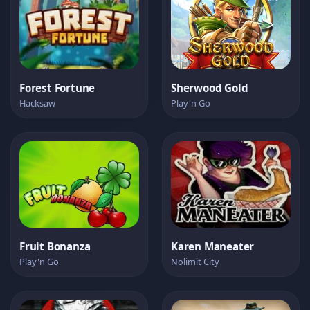
Forest Fortune
Sherwood Gold
Hacksaw
Play'n Go
Fruit Bonanza
Karen Maneater
Play'n Go
Nolimit City