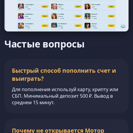
Частые вопросы
Быстрый способ пополнить счет и
выиграть?
Для пополнения используй карту, крипту или
СБП. Минимальный депозит 500 ₽. Вывод в
среднем 15 минут.
Почему не открывается Мотор