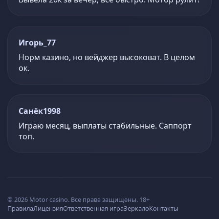
Игорь_77
Норм казино, но вейджер высоковат. В целом
ок.
Санёк1998
Играю месяц, выплаты стабильные. Саппорт
топ.
© 2026 Motor casino. Все права защищены. 18+
Правила
Лицензия
Ответственная игра
Зеркало
Контакты