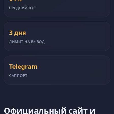
СРЕДНИЙ RTP
3 дня
ЛИМИТ НА ВЫВОД
Telegram
САППОРТ
Официальный сайт и