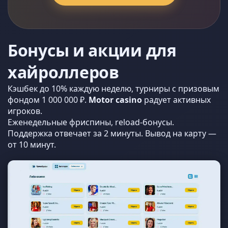
Бонусы и акции для
хайроллеров
Кэшбек до 10% каждую неделю, турниры с призовым
фондом 1 000 000 ₽.
Motor casino
радует активных
игроков.
Еженедельные фриспины, reload-бонусы.
Поддержка отвечает за 2 минуты. Вывод на карту —
от 10 минут.