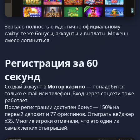
Зеркало полностью идентично официальному
сайту: те же бонусы, аккаунты и выплаты. Можешь
смело логиниться.
Регистрация за 60
секунд
Создай аккаунт в
Мотор казино
— понадобится
только e-mail или телефон. Вход через соцсети тоже
работает.
После регистрации доступен бонус — 150% на
первый депозит и 77 фриспинов. Отыграть вейджер
х35. Многие игроки отмечали, что это один из
самых легких отыгрышей.