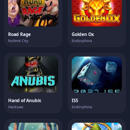
Road Rage
Golden Ox
Nolimit City
Endorphina
Hand of Anubis
ISS
Hacksaw
Endorphina