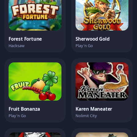
Forest Fortune
Sherwood Gold
Hacksaw
Play'n Go
Fruit Bonanza
Karen Maneater
Play'n Go
Nolimit City