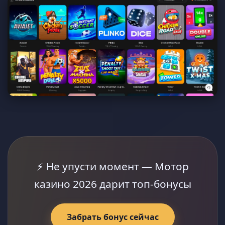
⚡ Не упусти момент — Мотор
казино 2026 дарит топ-бонусы
Забрать бонус сейчас