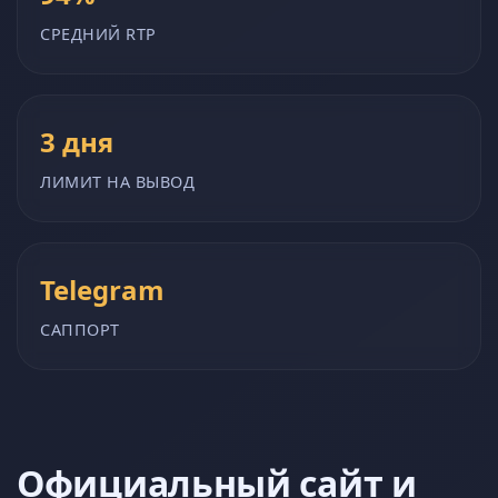
СРЕДНИЙ RTP
3 дня
ЛИМИТ НА ВЫВОД
Telegram
САППОРТ
Официальный сайт и