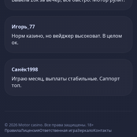
Игорь_77
Норм казино, но вейджер высоковат. В целом
ок.
Санёк1998
Играю месяц, выплаты стабильные. Саппорт
топ.
© 2026 Motor casino. Все права защищены. 18+
Правила
Лицензия
Ответственная игра
Зеркало
Контакты