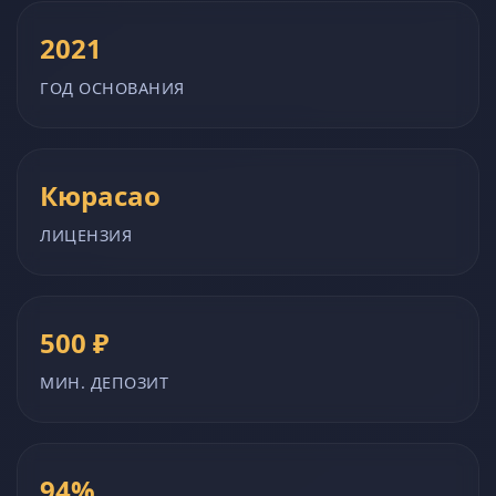
2021
ГОД ОСНОВАНИЯ
Кюрасао
ЛИЦЕНЗИЯ
500 ₽
МИН. ДЕПОЗИТ
94%