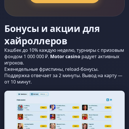
Бонусы и акции для
хайроллеров
Кэшбек до 10% каждую неделю, турниры с призовым
фондом 1 000 000 ₽.
Motor casino
радует активных
игроков.
Еженедельные фриспины, reload-бонусы.
Поддержка отвечает за 2 минуты. Вывод на карту —
от 10 минут.