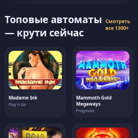
Топовые автоматы
Смотреть
все 1300+
— крути сейчас
Madame Ink
Mammoth Gold
Megaways
Play'n Go
Pragmatic