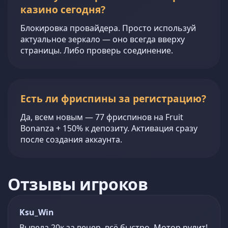
казино сегодня?
Блокировка провайдера. Просто используй
актуальное зеркало — оно всегда вверху
страницы. Либо проверь соединение.
Есть ли фриспины за регистрацию?
Да, всем новым — 77 фриспинов на Fruit
Bonanza + 150% к депозиту. Активация сразу
после создания аккаунта.
Отзывы игроков
Ksu_Win
Вывела 20к за вечер, всё быстро. Мотор рулит!