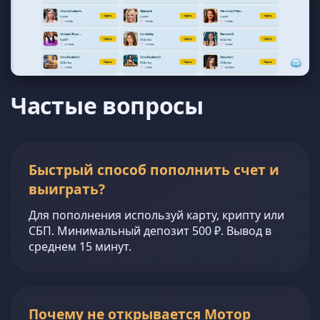
Частые вопросы
Быстрый способ пополнить счет и
выиграть?
Для пополнения используй карту, крипту или
СБП. Минимальный депозит 500 ₽. Вывод в
среднем 15 минут.
Почему не открывается Мотор