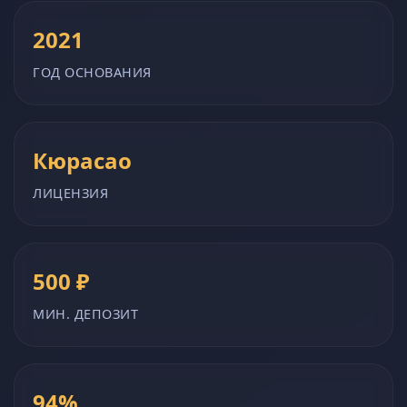
2021
ГОД ОСНОВАНИЯ
Кюрасао
ЛИЦЕНЗИЯ
500 ₽
МИН. ДЕПОЗИТ
94%