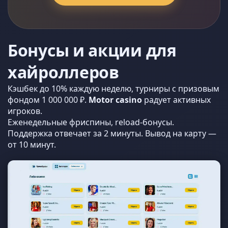
Бонусы и акции для
хайроллеров
Кэшбек до 10% каждую неделю, турниры с призовым
фондом 1 000 000 ₽.
Motor casino
радует активных
игроков.
Еженедельные фриспины, reload-бонусы.
Поддержка отвечает за 2 минуты. Вывод на карту —
от 10 минут.