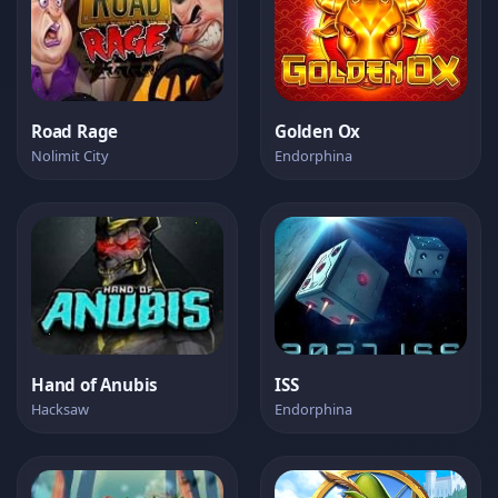
Road Rage
Golden Ox
Nolimit City
Endorphina
Hand of Anubis
ISS
Hacksaw
Endorphina