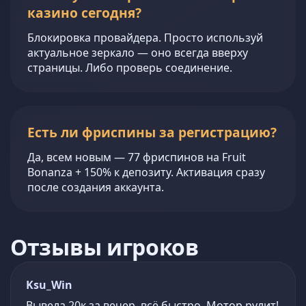
казино сегодня?
Блокировка провайдера. Просто используй
актуальное зеркало — оно всегда вверху
страницы. Либо проверь соединение.
Есть ли фриспины за регистрацию?
Да, всем новым — 77 фриспинов на Fruit
Bonanza + 150% к депозиту. Активация сразу
после создания аккаунта.
Отзывы игроков
Ksu_Win
Вывела 20к за вечер, всё быстро. Мотор рулит!