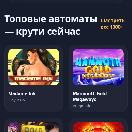
Топовые автоматы
Смотреть
все 1300+
— крути сейчас
Madame Ink
Mammoth Gold
Megaways
Play'n Go
Pragmatic