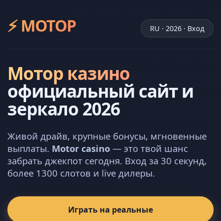
⚡ МОТОР
RU · 2026 · Вход
Мотор казино
официальный сайт и
зеркало 2026
Живой драйв, крупные бонусы, мгновенные
выплаты.
Motor casino
— это твой шанс
забрать джекпот сегодня. Вход за 30 секунд,
более 1300 слотов и live дилеры.
Играть на реальные