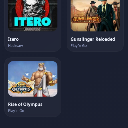
Itero
Gunslinger Reloaded
Hacksaw
Play'n Go
Rise of Olympus
Play'n Go