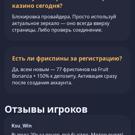
казино сегодня?
Блокировка провайдера. Просто используй
актуальное зеркало — оно всегда вверху
страницы. Либо проверь соединение.
Есть ли фриспины за регистрацию?
Да, всем новым — 77 фриспинов на Fruit
Bonanza + 150% к депозиту. Активация сразу
после создания аккаунта.
Отзывы игроков
Ksu_Win
Вывела 20к за вечер, всё быстро. Мотор рулит!