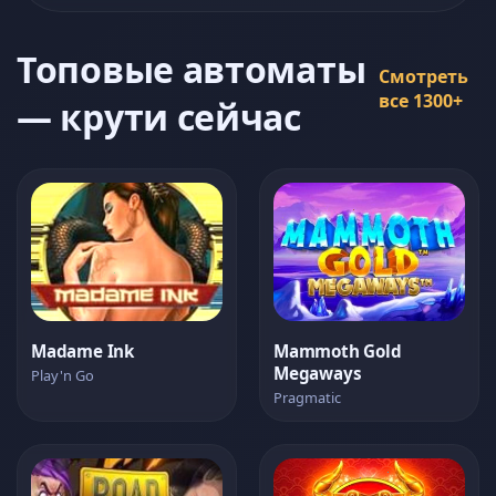
Топовые автоматы
Смотреть
все 1300+
— крути сейчас
Madame Ink
Mammoth Gold
Megaways
Play'n Go
Pragmatic