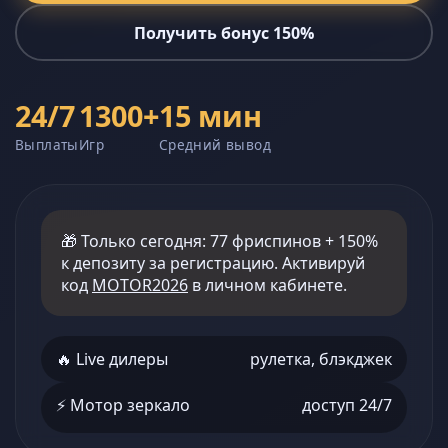
Получить бонус 150%
24/7
1300+
15 мин
Выплаты
Игр
Средний вывод
🎁 Только сегодня: 77 фриспинов + 150%
к депозиту за регистрацию. Активируй
код
MOTOR2026
в личном кабинете.
🔥 Live дилеры
рулетка, блэкджек
⚡ Мотор зеркало
доступ 24/7