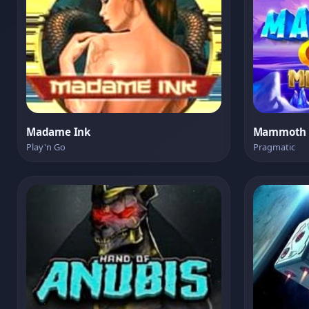
Madame Ink
Mammoth 
Play'n Go
Pragmatic