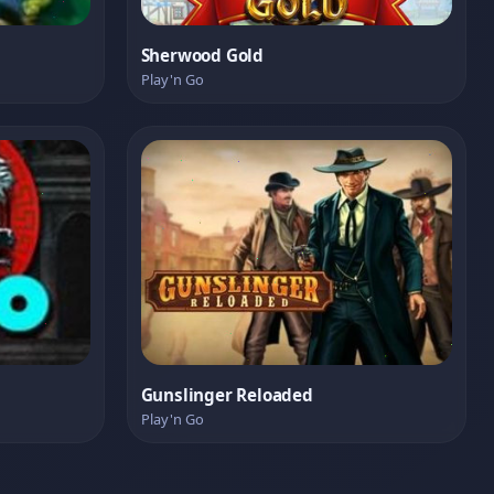
Sherwood Gold
Play'n Go
Gunslinger Reloaded
Play'n Go