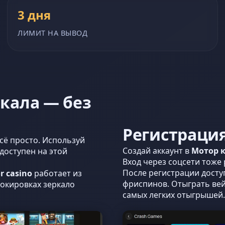
3 дня
ЛИМИТ НА ВЫВОД
кала — без
Регистрация
сё просто. Используй
Создай аккаунт в
Мотор 
доступен на этой
Вход через соцсети тоже 
После регистрации досту
r casino
работает из
фриспинов. Отыграть вей
локировках зеркало
самых легких отыгрышей.