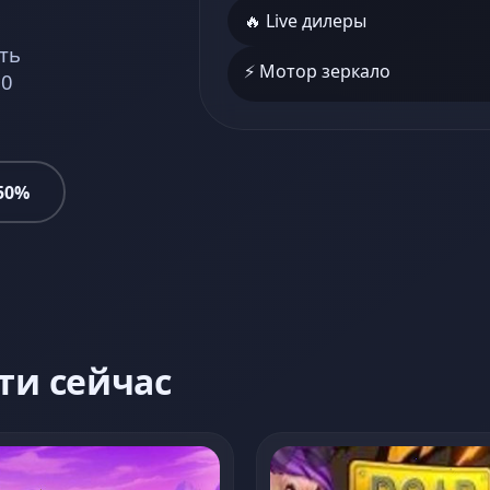
🔥 Live дилеры
ть
⚡ Мотор зеркало
00
50%
ти сейчас