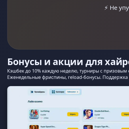
⚡ Не уп
Бонусы и акции для хай
Кэшбек до 10% каждую неделю, турниры с призовым 
Еженедельные фриспины, reload-бонусы. Поддержка о