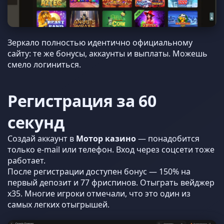
Зеркало полностью идентично официальному
сайту: те же бонусы, аккаунты и выплаты. Можешь
смело логиниться.
Регистрация за 60
секунд
Создай аккаунт в
Мотор казино
— понадобится
только e-mail или телефон. Вход через соцсети тоже
работает.
После регистрации доступен бонус — 150% на
первый депозит и 77 фриспинов. Отыграть вейджер
х35. Многие игроки отмечали, что это один из
самых легких отыгрышей.