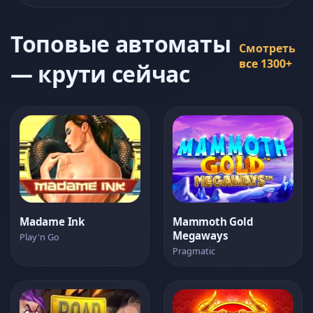
Топовые автоматы
Смотреть
все 1300+
— крути сейчас
Madame Ink
Mammoth Gold
Megaways
Play'n Go
Pragmatic