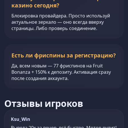
казино сегодня?
Блокировка провайдера. Просто используй
актуальное зеркало — оно всегда вверху
страницы. Либо проверь соединение.
Есть ли фриспины за регистрацию?
Да, всем новым — 77 фриспинов на Fruit
Bonanza + 150% к депозиту. Активация сразу
после создания аккаунта.
Отзывы игроков
Ksu_Win
Вывела 20к за вечер, всё быстро. Мотор рулит!