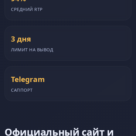
СРЕДНИЙ RTP
3 дня
ЛИМИТ НА ВЫВОД
Telegram
САППОРТ
Официальный сайт и