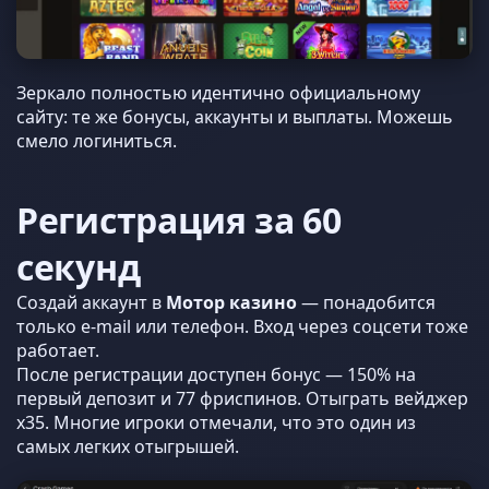
Зеркало полностью идентично официальному
сайту: те же бонусы, аккаунты и выплаты. Можешь
смело логиниться.
Регистрация за 60
секунд
Создай аккаунт в
Мотор казино
— понадобится
только e-mail или телефон. Вход через соцсети тоже
работает.
После регистрации доступен бонус — 150% на
первый депозит и 77 фриспинов. Отыграть вейджер
х35. Многие игроки отмечали, что это один из
самых легких отыгрышей.