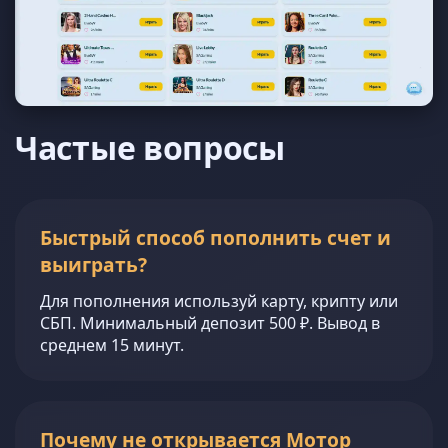
Частые вопросы
Быстрый способ пополнить счет и
выиграть?
Для пополнения используй карту, крипту или
СБП. Минимальный депозит 500 ₽. Вывод в
среднем 15 минут.
Почему не открывается Мотор