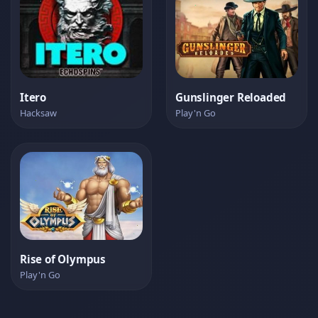
Itero
Gunslinger Reloaded
Hacksaw
Play'n Go
Rise of Olympus
Play'n Go