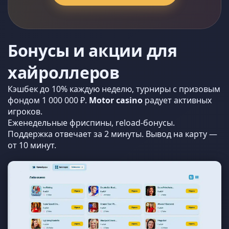
Бонусы и акции для
хайроллеров
Кэшбек до 10% каждую неделю, турниры с призовым
фондом 1 000 000 ₽.
Motor casino
радует активных
игроков.
Еженедельные фриспины, reload-бонусы.
Поддержка отвечает за 2 минуты. Вывод на карту —
от 10 минут.