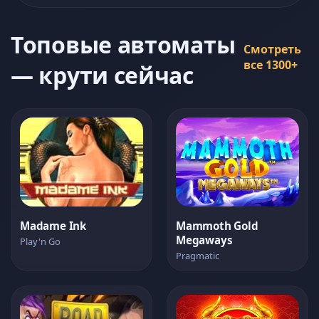
Топовые автоматы
Смотреть
все 1300+
— крути сейчас
Madame Ink
Mammoth Gold
Megaways
Play'n Go
Pragmatic