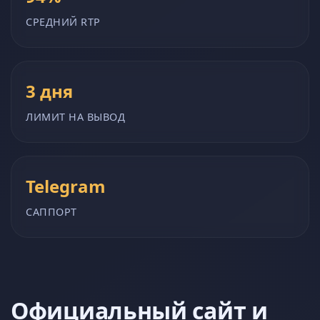
СРЕДНИЙ RTP
3 дня
ЛИМИТ НА ВЫВОД
Telegram
САППОРТ
Официальный сайт и