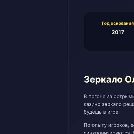
Год основания
2017
Зеркало О
В погоне за острым
казино зеркало реш
будешь в игре.
По опыту игроков, 
синхронизируются, 