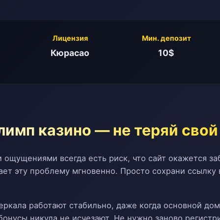
Лицензия
Мин. депозит
Кюрасао
10$
лимп казино — не теряй свой
и ощущениями всегда есть риск, что сайт окажется з
ает эту проблему мгновенно. Просто сохрани ссылку 
зеркала работают стабильно, даже когда основной до
бонусы никуда не исчезают. Не нужно заново регистр