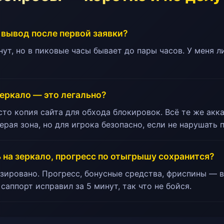
вывод после первой заявки?
нут, но в пиковые часы бывает до пары часов. У меня 
еркало — это легально?
сто копия сайта для обхода блокировок. Всё те же акк
рая зона, но для игрока безопасно, если не нарушать 
 на зеркало, прогресс по отыгрышу сохранится?
изировано. Прогресс, бонусные средства, фриспины — в
 саппорт исправил за 5 минут, так что не бойся.