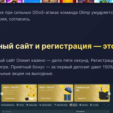
же при сильных DDoS-атаках команда Olimp умудряетс
ия, согласись.
ый сайт и регистрация — эт
ый сайт Олимп казино — дело пяти секунд. Регистрац
в игре. Приятный бонус — за первый депозит дают 150%
льные акции на выходные.