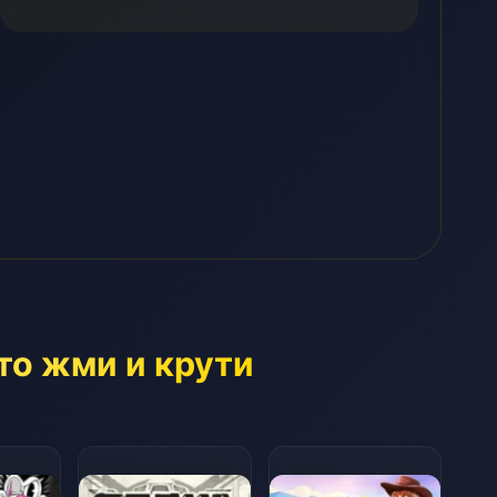
то жми и крути