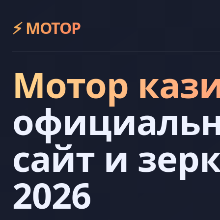
⚡ МОТОР
Мотор каз
официаль
сайт и зер
2026