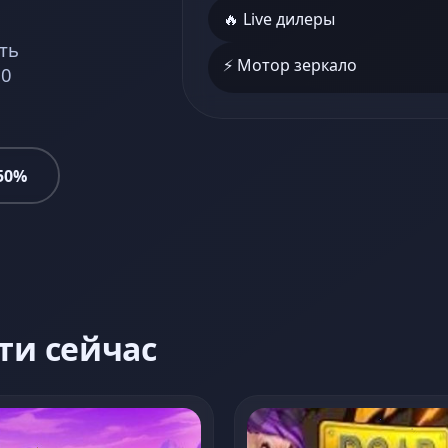
🔥 Live дилеры
ть
⚡ Мотор зеркало
00
50%
ти сейчас