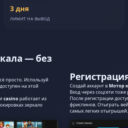
3 дня
ЛИМИТ НА ВЫВОД
кала — без
Регистрация
сё просто. Используй
Создай аккаунт в
Мотор 
доступен на этой
Вход через соцсети тоже 
После регистрации досту
r casino
работает из
фриспинов. Отыграть вей
локировках зеркало
самых легких отыгрышей.