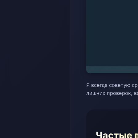
Я всегда советую с
лишних проверок, вс
Частые в