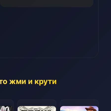
то жми и крути