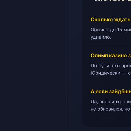
Сколько ждать 
Обычно до 15 ми
удивило.
Олимп казино з
По сути, это про
Юридически — се
А если зайдёшь
Да, всё синхрон
не обновился, но