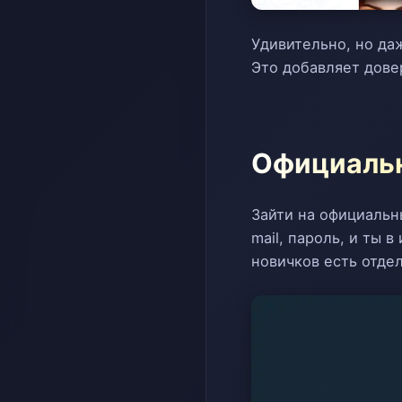
Удивительно, но да
Это добавляет довер
Официальн
Зайти на официальн
mail, пароль, и ты 
новичков есть отде