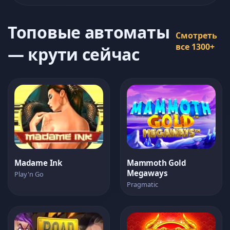
Топовые автоматы
Смотреть
все 1300+
— крути сейчас
Madame Ink
Mammoth Gold
Megaways
Play'n Go
Pragmatic