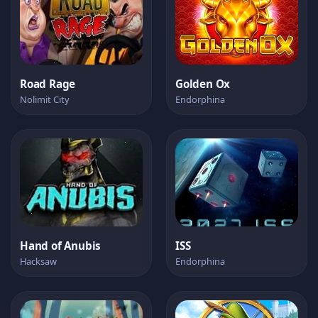
Road Rage
Golden Ox
Nolimit City
Endorphina
Hand of Anubis
ISS
Hacksaw
Endorphina