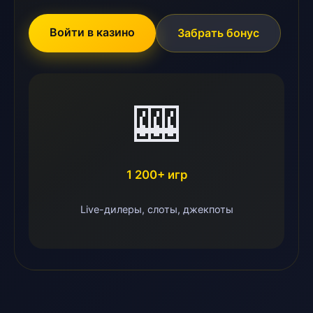
Войти в казино
Забрать бонус
🎰
1 200+ игр
Live-дилеры, слоты, джекпоты