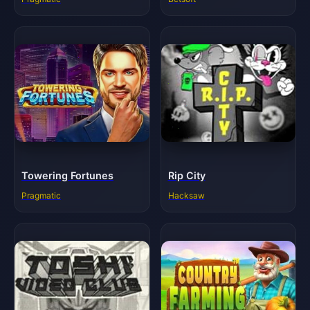
Towering Fortunes
Rip City
Pragmatic
Hacksaw