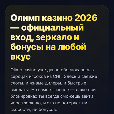
Олимп казино 2026
— официальный
вход, зеркало и
бонусы на любой
вкус
Olimp casino уже давно обосновалось в
сердцах игроков из СНГ. Здесь и свежие
слоты, и живые дилеры, и быстрые
выплаты. Но самое главное — даже при
блокировках ты всегда сможешь зайти
через зеркало, и это не потеряет ни
скорости, ни бонусов.