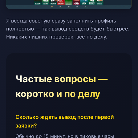
Я всегда советую сразу заполнить профиль
полностью — так вывод средств будет быстрее.
Никаких лишних проверок, всё по делу.
Частые вопросы —
коротко и по делу
Сколько ждать вывод после первой
заявки?
Обычно до 15 минут, но в пиковые часы