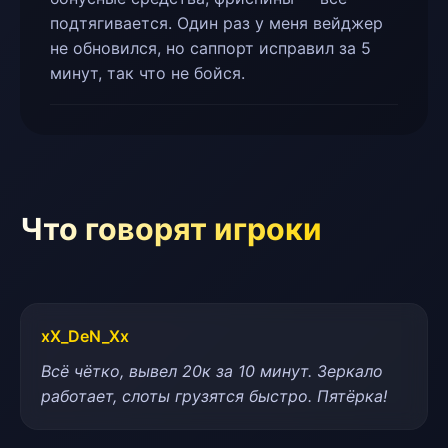
подтягивается. Один раз у меня вейджер
не обновился, но саппорт исправил за 5
минут, так что не бойся.
Что говорят игроки
xX_DeN_Xx
Всё чётко, вывел 20к за 10 минут. Зеркало
работает, слоты грузятся быстро. Пятёрка!