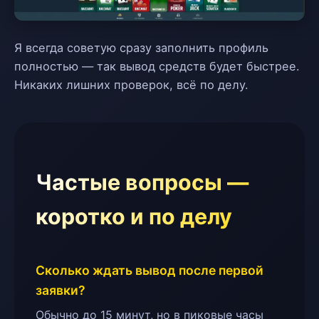
Я всегда советую сразу заполнить профиль
полностью — так вывод средств будет быстрее.
Никаких лишних проверок, всё по делу.
Частые вопросы —
коротко и по делу
Сколько ждать вывод после первой
заявки?
Обычно до 15 минут, но в пиковые часы