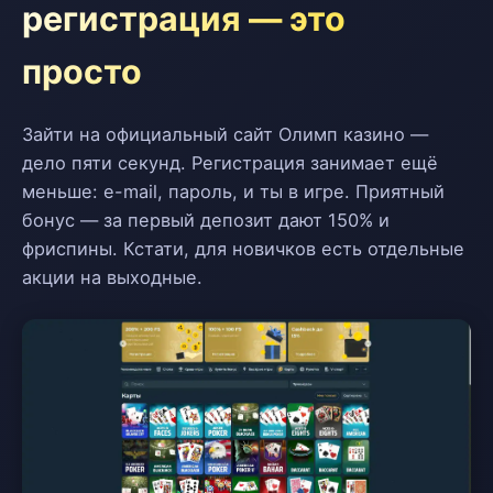
регистрация — это
просто
Зайти на официальный сайт Олимп казино —
дело пяти секунд. Регистрация занимает ещё
меньше: e-mail, пароль, и ты в игре. Приятный
бонус — за первый депозит дают 150% и
фриспины. Кстати, для новичков есть отдельные
акции на выходные.