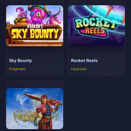
Sky Bounty
Rocket Reels
Pragmatic
Hacksaw