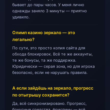
бывает до пары часов. У меня лично
однажды заняло 3 минуты — приятно
удивило.
Олимп казино зеркало — это
легально?
По сути, это просто копия сайта для
обхода блокировок. Всё те же аккаунты,
те же бонусы, та же поддержка.
Юридически — серая зона, но для игрока
безопасно, если не нарушать правила.
А если зайдёшь на зеркало, прогресс
по отыгрышу сохранится?
Да, всё синхронизировано. Прогресс,
бонусные средства, фриспины — всё