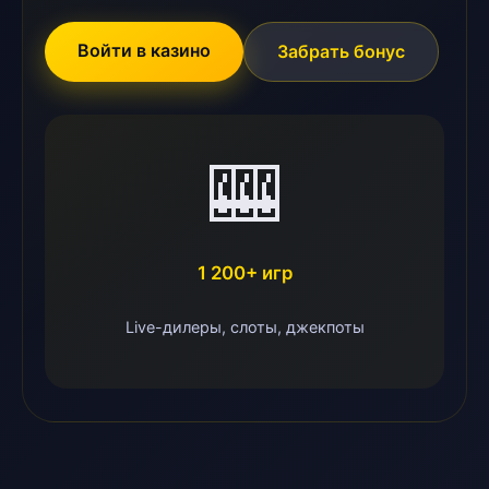
Войти в казино
Забрать бонус
🎰
1 200+ игр
Live-дилеры, слоты, джекпоты