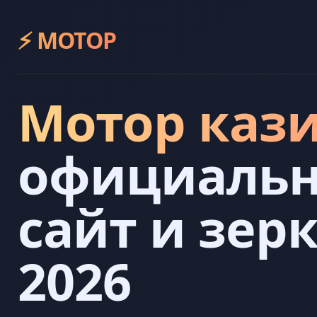
⚡ МОТОР
Мотор каз
официаль
сайт и зер
2026