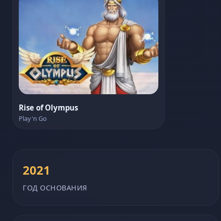
Rise of Olympus
Play'n Go
2021
ГОД ОСНОВАНИЯ