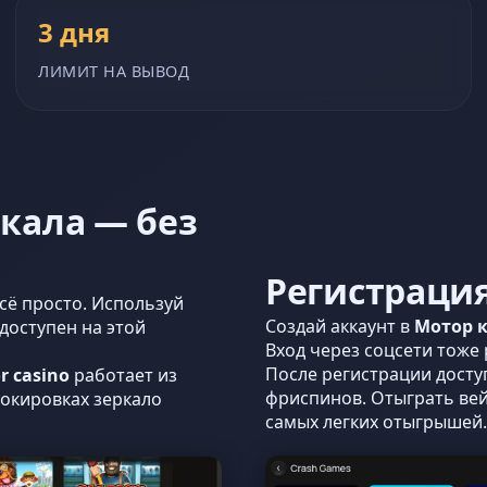
3 дня
ЛИМИТ НА ВЫВОД
кала — без
Регистрация
сё просто. Используй
Создай аккаунт в
Мотор 
доступен на этой
Вход через соцсети тоже 
После регистрации досту
r casino
работает из
фриспинов. Отыграть вей
локировках зеркало
самых легких отыгрышей.