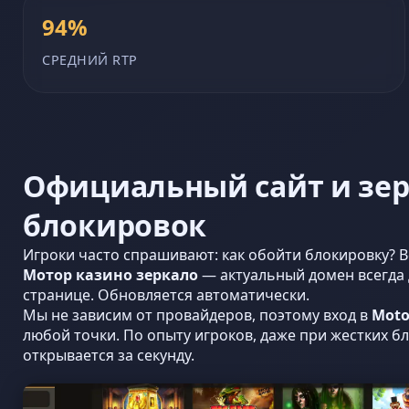
94%
СРЕДНИЙ RTP
Официальный сайт и зер
блокировок
Игроки часто спрашивают: как обойти блокировку? В
Мотор казино зеркало
— актуальный домен всегда 
странице. Обновляется автоматически.
Мы не зависим от провайдеров, поэтому вход в
Moto
любой точки. По опыту игроков, даже при жестких б
открывается за секунду.