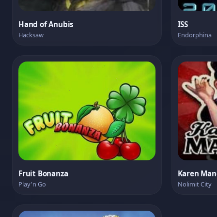
Hand of Anubis
ISS
Hacksaw
Endorphina
Fruit Bonanza
Karen Man
Play'n Go
Nolimit City