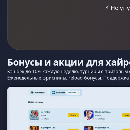
⚡ Не уп
Бонусы и акции для хай
Кэшбек до 10% каждую неделю, турниры с призовым 
Еженедельные фриспины, reload-бонусы. Поддержка о