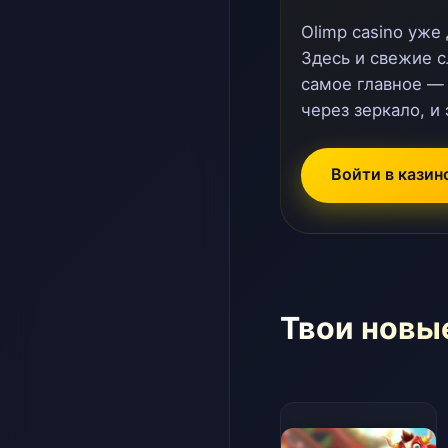
Olimp casino уже
Здесь и свежие 
самое главное —
через зеркало, и 
Войти в казин
Твои новы