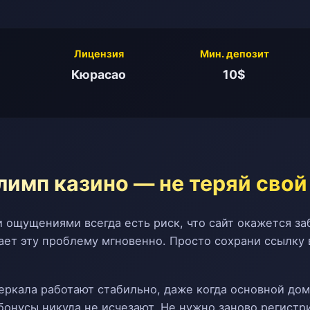
Лицензия
Мин. депозит
Кюрасао
10$
лимп казино — не теряй свой
и ощущениями всегда есть риск, что сайт окажется з
ает эту проблему мгновенно. Просто сохрани ссылку 
зеркала работают стабильно, даже когда основной до
бонусы никуда не исчезают. Не нужно заново регистр