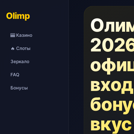
Olimp
Олим
🎰 Казино
202
🔥 Слоты
офи
Зеркало
FAQ
вход
Бонусы
бону
вкус