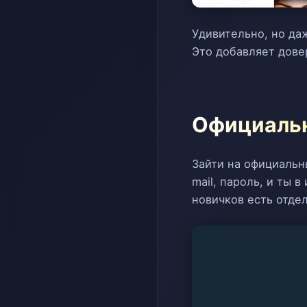
Удивительно, но да
Это добавляет довер
Официальн
Зайти на официальн
mail, пароль, и ты 
новичков есть отде