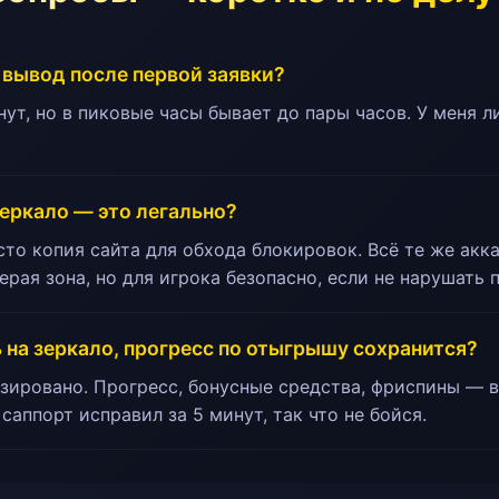
вывод после первой заявки?
нут, но в пиковые часы бывает до пары часов. У меня 
еркало — это легально?
сто копия сайта для обхода блокировок. Всё те же акк
рая зона, но для игрока безопасно, если не нарушать 
 на зеркало, прогресс по отыгрышу сохранится?
изировано. Прогресс, бонусные средства, фриспины — в
 саппорт исправил за 5 минут, так что не бойся.