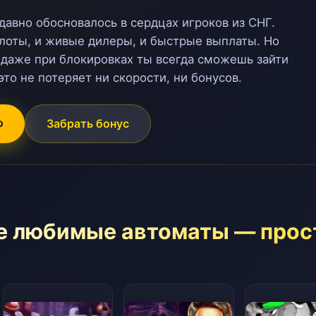
 давно обосновалось в сердцах игроков из СНГ.
слоты, и живые дилеры, и быстрые выплаты. Но
 даже при блокировках ты всегда сможешь зайти
это не потеряет ни скорости, ни бонусов.
о
Забрать бонус
е любимые автоматы — прос