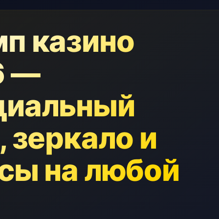
п казино
6 —
циальный
, зеркало и
сы на любой