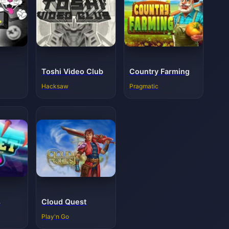
Toshi Video Club
Country Farming
Hacksaw
Pragmatic
s
Cloud Quest
Play'n Go