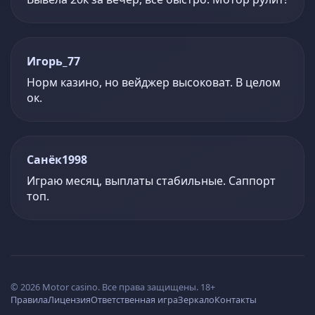
Игорь_77
Норм казино, но вейджер высоковат. В целом
ок.
Санёк1998
Играю месяц, выплаты стабильные. Саппорт
топ.
© 2026 Motor casino. Все права защищены. 18+
Правила
Лицензия
Ответственная игра
Зеркало
Контакты