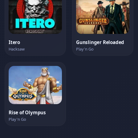
Itero
Gunslinger Reloaded
Hacksaw
Play'n Go
Rise of Olympus
Play'n Go