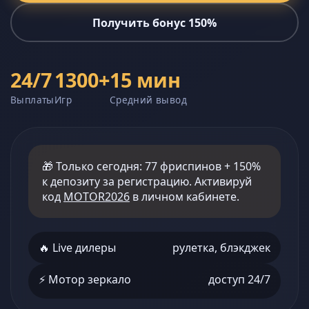
Получить бонус 150%
24/7
1300+
15 мин
Выплаты
Игр
Средний вывод
🎁 Только сегодня: 77 фриспинов + 150%
к депозиту за регистрацию. Активируй
код
MOTOR2026
в личном кабинете.
🔥 Live дилеры
рулетка, блэкджек
⚡ Мотор зеркало
доступ 24/7