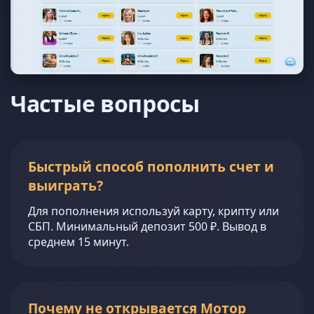
Частые вопросы
Быстрый способ пополнить счет и
выиграть?
Для пополнения используй карту, крипту или
СБП. Минимальный депозит 500 ₽. Вывод в
среднем 15 минут.
Почему не открывается Мотор