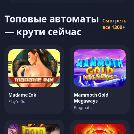
Топовые автоматы
Смотреть
все 1300+
— крути сейчас
Madame Ink
Mammoth Gold
Megaways
Play'n Go
Pragmatic