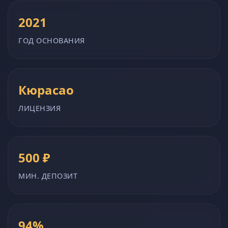
2021
ГОД ОСНОВАНИЯ
Кюрасао
ЛИЦЕНЗИЯ
500 ₽
МИН. ДЕПОЗИТ
94%