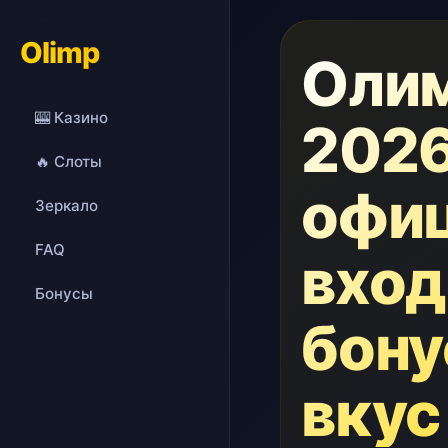
Olimp
Олим
🎰 Казино
202
🔥 Слоты
офи
Зеркало
FAQ
вход
Бонусы
бону
вкус