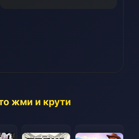
то жми и крути