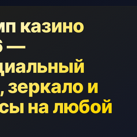
п казино
6 —
циальный
, зеркало и
сы на любой