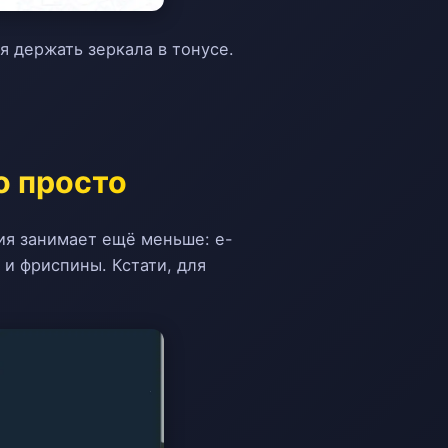
я держать зеркала в тонусе.
о просто
ия занимает ещё меньше: e-
 и фриспины. Кстати, для