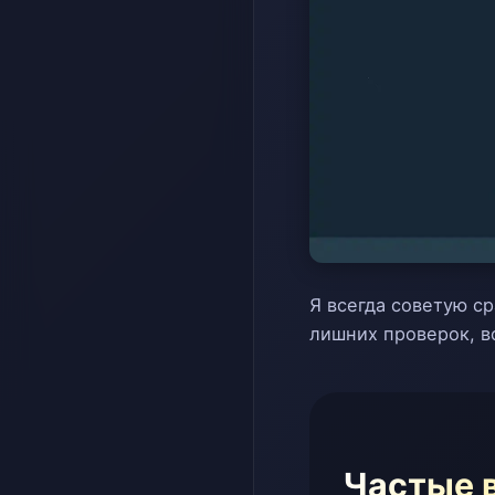
Я всегда советую с
лишних проверок, вс
Частые в