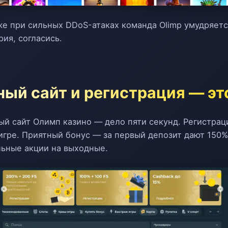
же при сильных DDoS-атаках команда Olimp умудряетс
ия, согласись.
ый сайт и регистрация — эт
ый сайт Олимп казино — дело пяти секунд. Регистрац
в игре. Приятный бонус — за первый депозит дают 150%
льные акции на выходные.