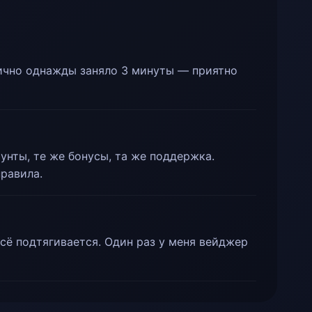
лично однажды заняло 3 минуты — приятно
аунты, те же бонусы, та же поддержка.
правила.
сё подтягивается. Один раз у меня вейджер