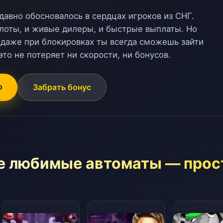
 давно обосновалось в сердцах игроков из СНГ.
слоты, и живые дилеры, и быстрые выплаты. Но
 даже при блокировках ты всегда сможешь зайти
это не потеряет ни скорости, ни бонусов.
о
Забрать бонус
е любимые автоматы — прос