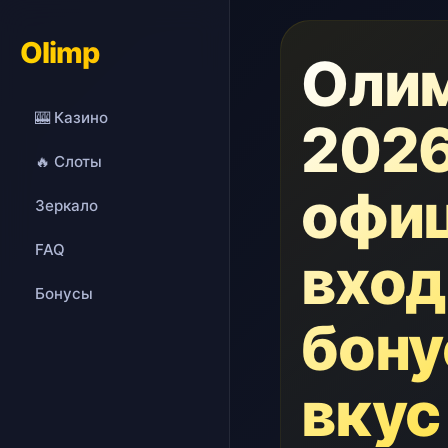
Olimp
Олим
🎰 Казино
202
🔥 Слоты
офи
Зеркало
FAQ
вход
Бонусы
бону
вкус