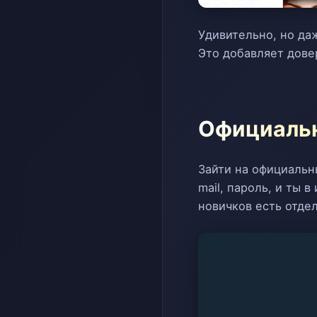
Удивительно, но да
Это добавляет довер
Официальн
Зайти на официальн
mail, пароль, и ты 
новичков есть отде