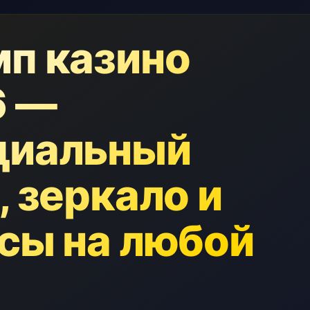
п казино
6 —
циальный
, зеркало и
сы на любой