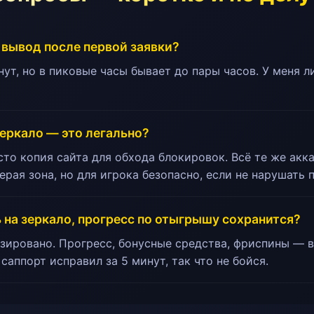
вывод после первой заявки?
нут, но в пиковые часы бывает до пары часов. У меня 
еркало — это легально?
сто копия сайта для обхода блокировок. Всё те же акк
рая зона, но для игрока безопасно, если не нарушать 
 на зеркало, прогресс по отыгрышу сохранится?
изировано. Прогресс, бонусные средства, фриспины — в
 саппорт исправил за 5 минут, так что не бойся.