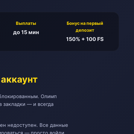
Выплаты
Бонус на первый
депозит
до 15 мин
150% + 100 FS
 аккаунт
аблокированным. Олимп
в закладки — и всегда
мен недоступен. Все данные
ироваться — просто войди