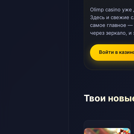
Olimp casino уже
Здесь и свежие 
самое главное —
через зеркало, и 
Войти в казин
Твои новы