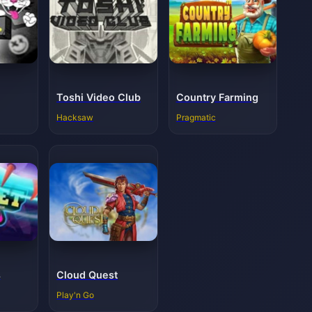
Toshi Video Club
Country Farming
Hacksaw
Pragmatic
s
Cloud Quest
Play'n Go