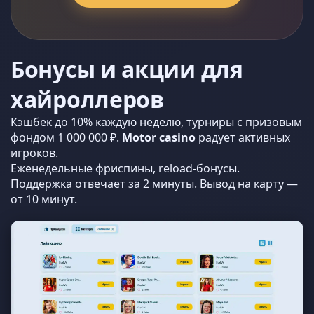
Бонусы и акции для
хайроллеров
Кэшбек до 10% каждую неделю, турниры с призовым
фондом 1 000 000 ₽.
Motor casino
радует активных
игроков.
Еженедельные фриспины, reload-бонусы.
Поддержка отвечает за 2 минуты. Вывод на карту —
от 10 минут.