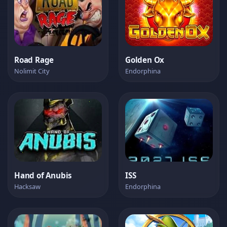
Road Rage
Golden Ox
Nolimit City
Endorphina
Hand of Anubis
ISS
Hacksaw
Endorphina