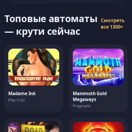
Топовые автоматы
Смотреть
все 1300+
— крути сейчас
Madame Ink
Mammoth Gold
Megaways
Play'n Go
Pragmatic