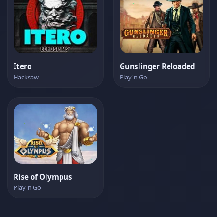
Itero
Gunslinger Reloaded
Hacksaw
Play'n Go
Rise of Olympus
Play'n Go