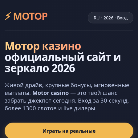
⚡ МОТОР
RU · 2026 · Вход
Мотор казино
официальный сайт и
зеркало 2026
Живой драйв, крупные бонусы, мгновенные
выплаты.
Motor casino
— это твой шанс
забрать джекпот сегодня. Вход за 30 секунд,
более 1300 слотов и live дилеры.
Играть на реальные