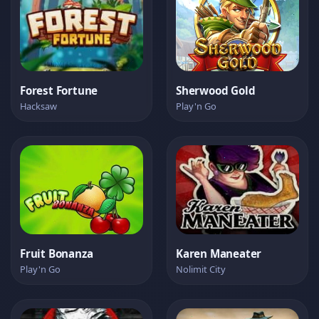
Forest Fortune
Sherwood Gold
Hacksaw
Play'n Go
Fruit Bonanza
Karen Maneater
Play'n Go
Nolimit City