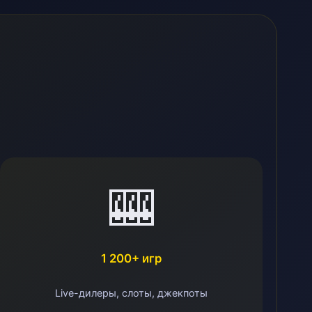
🎰
1 200+ игр
Live-дилеры, слоты, джекпоты