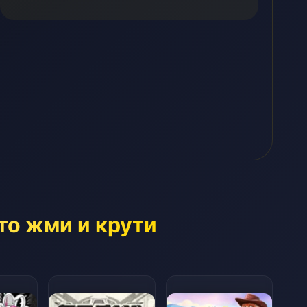
то жми и крути