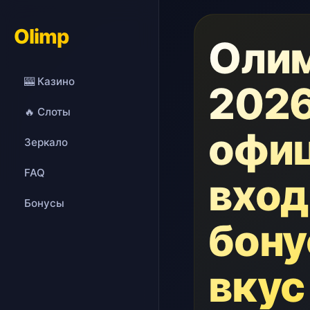
Olimp
Олим
🎰 Казино
202
🔥 Слоты
офи
Зеркало
FAQ
вход
Бонусы
бону
вкус