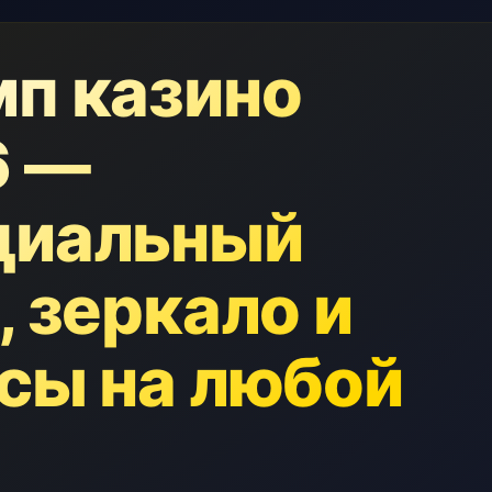
п казино
6 —
циальный
, зеркало и
сы на любой