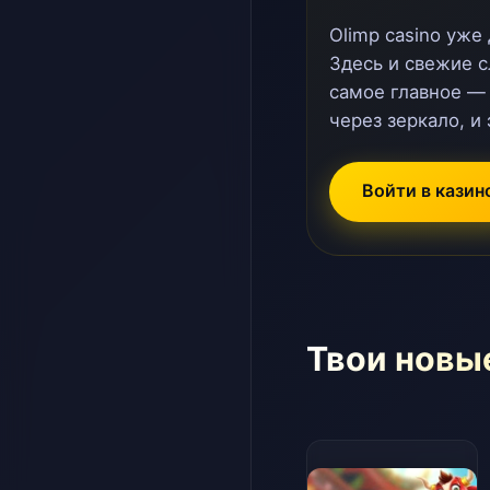
Olimp casino уже
Здесь и свежие 
самое главное —
через зеркало, и 
Войти в казин
Твои новы