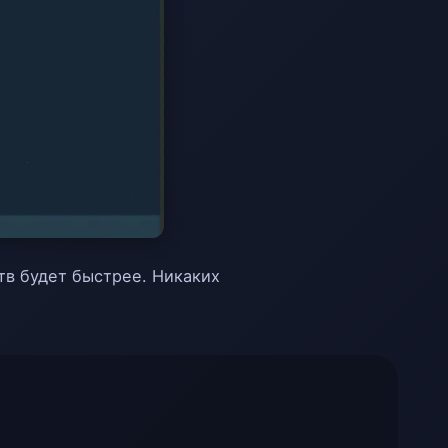
тв будет быстрее. Никаких