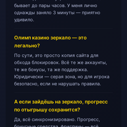
бывает до пары часов. У меня лично
однажды заняло 3 минуты — приятно
удивило.
Олимп казино зеркало — это
легально?
По сути, это просто копия сайта для
обхода блокировок. Всё те же аккаунты,
те же бонусы, та же поддержка.
Юридически — серая зона, но для игрока
безопасно, если не нарушать правила.
А если зайдёшь на зеркало, прогресс
по отыгрышу сохранится?
Да, всё синхронизировано. Прогресс,
бонусные средства, фриспины — всё