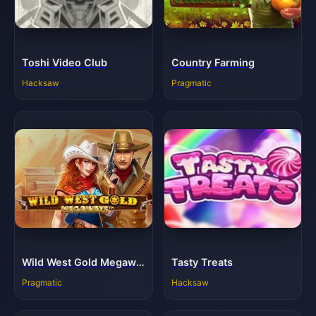
Toshi Video Club
Country Farming
Hacksaw
Pragmatic
Wild West Gold Megaways
Tasty Treats
Pragmatic
Hacksaw