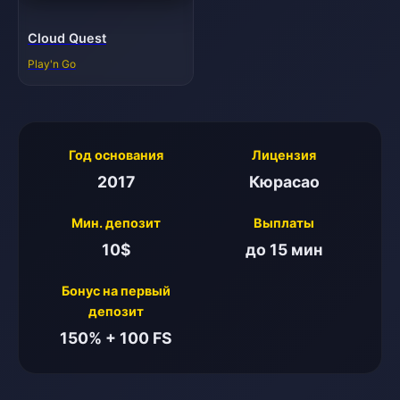
Cloud Quest
Play'n Go
Год основания
Лицензия
2017
Кюрасао
Мин. депозит
Выплаты
10$
до 15 мин
Бонус на первый
депозит
150% + 100 FS