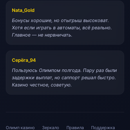
Nata_Gold
Бонусы хорошие, но отыгрыш высоковат.
Хотя если играть в автоматы, всё реально.
Главное — не нервничать.
Серёга_94
Пользуюсь Олимпом полгода. Пару раз были
задержки выплат, но саппорт решал быстро.
Казино честное, советую.
Олимп казино
Зеркало
Правила
Поддержка