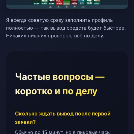
Я всегда советую сразу заполнить профиль
полностью — так вывод средств будет быстрее.
Никаких лишних проверок, всё по делу.
Частые вопросы —
коротко и по делу
Сколько ждать вывод после первой
заявки?
Обычно до 15 минут, но в пиковые часы