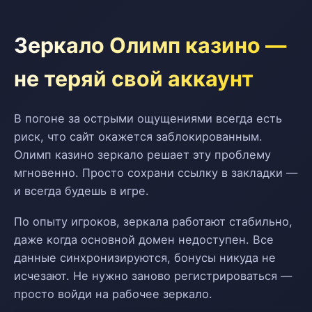
Зеркало Олимп казино —
не теряй свой аккаунт
В погоне за острыми ощущениями всегда есть
риск, что сайт окажется заблокированным.
Олимп казино зеркало решает эту проблему
мгновенно. Просто сохрани ссылку в закладки —
и всегда будешь в игре.
По опыту игроков, зеркала работают стабильно,
даже когда основной домен недоступен. Все
данные синхронизируются, бонусы никуда не
исчезают. Не нужно заново регистрироваться —
просто войди на рабочее зеркало.