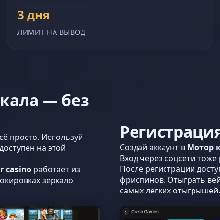
3 дня
ЛИМИТ НА ВЫВОД
кала — без
Регистрация
сё просто. Используй
Создай аккаунт в
Мотор 
доступен на этой
Вход через соцсети тоже 
После регистрации досту
r casino
работает из
фриспинов. Отыграть вей
локировках зеркало
самых легких отыгрышей.