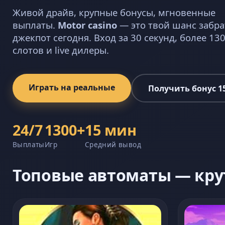
Живой драйв, крупные бонусы, мгновенные
выплаты.
Motor casino
— это твой шанс забра
джекпот сегодня. Вход за 30 секунд, более 13
слотов и live дилеры.
Играть на реальные
Получить бонус 1
24/7
1300+
15 мин
Выплаты
Игр
Средний вывод
Топовые автоматы — кру