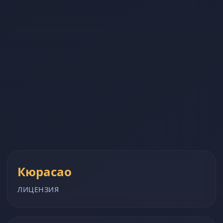
Кюрасао
ЛИЦЕНЗИЯ