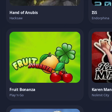
Hand of Anubis
ISS
Hacksaw
Endorphina
Fruit Bonanza
Karen Man
Play'n Go
Nolimit City