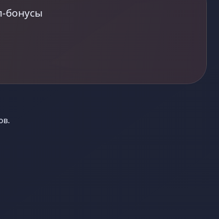
п-бонусы
ов.