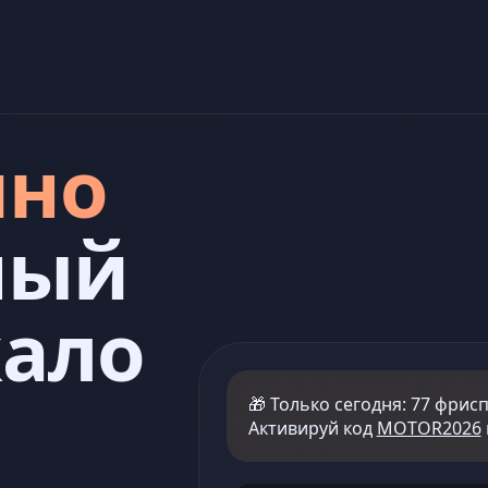
ино
ный
кало
🎁 Только сегодня: 77 фрис
Активируй код
MOTOR2026