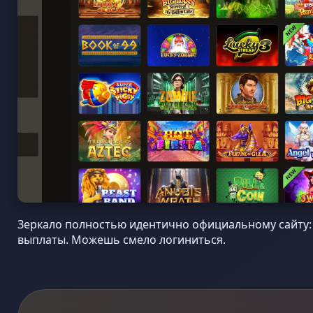
Зеркало полностью идентично официальному сайту: 
выплаты. Можешь смело логиниться.