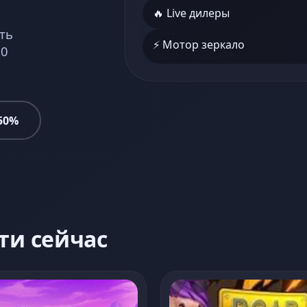
🔥 Live дилеры
ть
⚡ Мотор зеркало
00
50%
ти сейчас