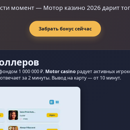
усти момент — Мотор казино 2026 дарит то
Забрать бонус сейчас
роллеров
фондом 1 000 000 ₽.
Motor casino
радует активных игрок
твечает за 2 минуты. Вывод на карту — от 10 минут.