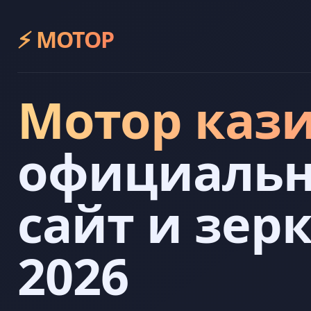
⚡ МОТОР
Мотор каз
официаль
сайт и зер
2026