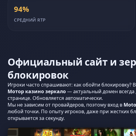
94%
СРЕДНИЙ RTP
Официальный сайт и зер
блокировок
Игроки часто спрашивают: как обойти блокировку? В
Мотор казино зеркало
— актуальный домен всегда 
странице. Обновляется автоматически.
Мы не зависим от провайдеров, поэтому вход в
Moto
любой точки. По опыту игроков, даже при жестких б
открывается за секунду.