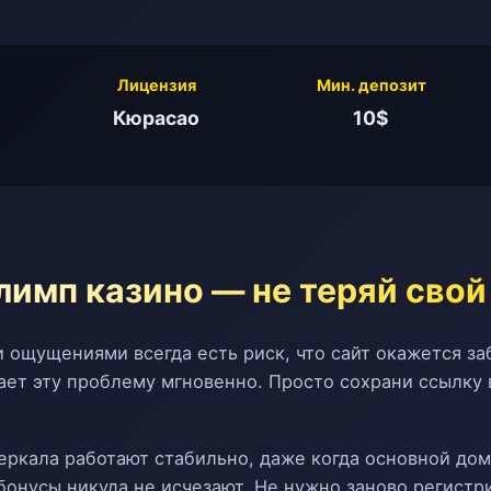
Лицензия
Мин. депозит
Кюрасао
10$
лимп казино — не теряй свой
и ощущениями всегда есть риск, что сайт окажется з
ает эту проблему мгновенно. Просто сохрани ссылку 
зеркала работают стабильно, даже когда основной до
бонусы никуда не исчезают. Не нужно заново регистр