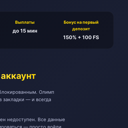
Выплаты
Бонус на первый
депозит
до 15 мин
150% + 100 FS
 аккаунт
аблокированным. Олимп
в закладки — и всегда
мен недоступен. Все данные
ироваться — просто войди