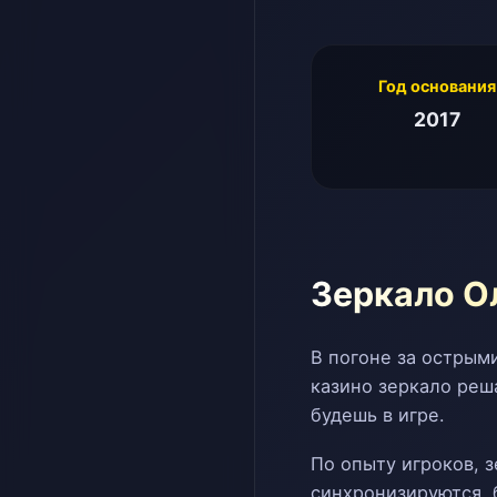
Год основания
2017
Зеркало О
В погоне за острым
казино зеркало реш
будешь в игре.
По опыту игроков, 
синхронизируются, 