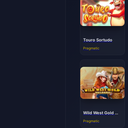
Touro Sortudo
Pragmatic
Wild West Gold Megaways
Pragmatic