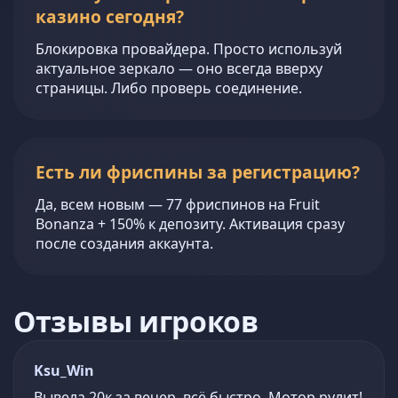
казино сегодня?
Блокировка провайдера. Просто используй
актуальное зеркало — оно всегда вверху
страницы. Либо проверь соединение.
Есть ли фриспины за регистрацию?
Да, всем новым — 77 фриспинов на Fruit
Bonanza + 150% к депозиту. Активация сразу
после создания аккаунта.
Отзывы игроков
Ksu_Win
Вывела 20к за вечер, всё быстро. Мотор рулит!