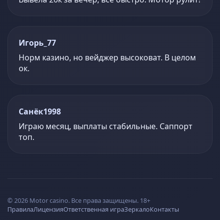
Игорь_77
Норм казино, но вейджер высоковат. В целом
ок.
Санёк1998
Играю месяц, выплаты стабильные. Саппорт
топ.
© 2026 Motor casino. Все права защищены. 18+
Правила
Лицензия
Ответственная игра
Зеркало
Контакты