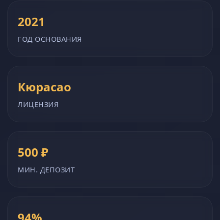
2021
ГОД ОСНОВАНИЯ
Кюрасао
ЛИЦЕНЗИЯ
500 ₽
МИН. ДЕПОЗИТ
94%