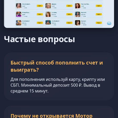
Частые вопросы
Быстрый способ пополнить счет и
выиграть?
Для пополнения используй карту, крипту или
СБП. Минимальный депозит 500 ₽. Вывод в
среднем 15 минут.
Почему не открывается Мотор