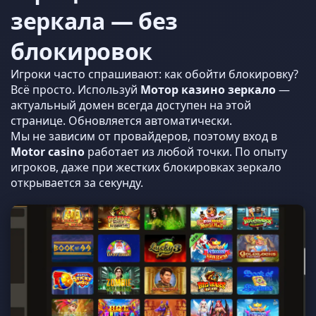
зеркала — без
блокировок
Игроки часто спрашивают: как обойти блокировку?
Всё просто. Используй
Мотор казино зеркало
—
актуальный домен всегда доступен на этой
странице. Обновляется автоматически.
Мы не зависим от провайдеров, поэтому вход в
Motor casino
работает из любой точки. По опыту
игроков, даже при жестких блокировках зеркало
открывается за секунду.