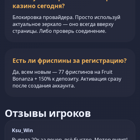
казино сегодня?
Блокировка провайдера. Просто используй
актуальное зеркало — оно всегда вверху
страницы. Либо проверь соединение.
Есть ли фриспины за регистрацию?
Да, всем новым — 77 фриспинов на Fruit
Bonanza + 150% к депозиту. Активация сразу
после создания аккаунта.
Отзывы игроков
Ksu_Win
Вывела 20к за вечер, всё быстро. Мотор рулит!