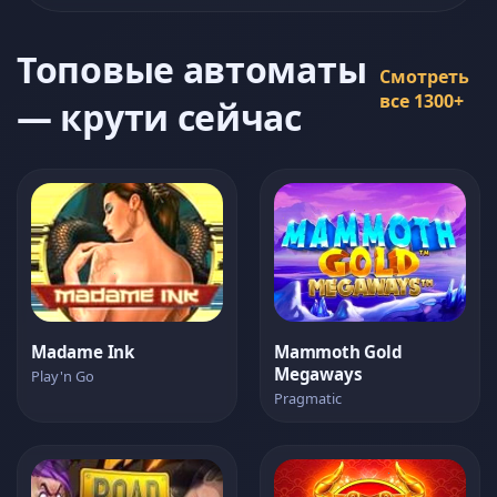
Топовые автоматы
Смотреть
все 1300+
— крути сейчас
Madame Ink
Mammoth Gold
Megaways
Play'n Go
Pragmatic