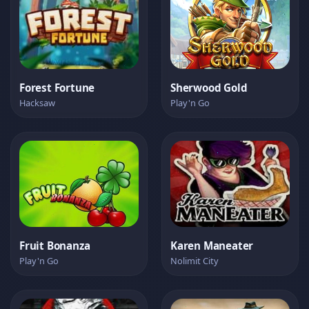
Forest Fortune
Sherwood Gold
Hacksaw
Play'n Go
Fruit Bonanza
Karen Maneater
Play'n Go
Nolimit City