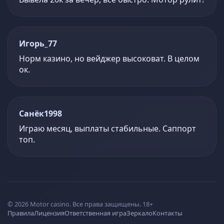
Игорь_77
Норм казино, но вейджер высоковат. В целом
ок.
Санёк1998
Играю месяц, выплаты стабильные. Саппорт
топ.
© 2026 Motor casino. Все права защищены. 18+
Правила
Лицензия
Ответственная игра
Зеркало
Контакты