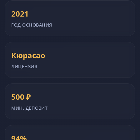
2021
ГОД ОСНОВАНИЯ
Кюрасао
ЛИЦЕНЗИЯ
500 ₽
МИН. ДЕПОЗИТ
94%