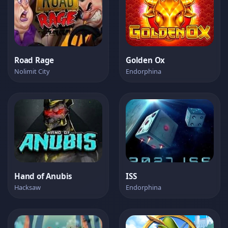
Road Rage
Golden Ox
Nolimit City
Endorphina
Hand of Anubis
ISS
Hacksaw
Endorphina