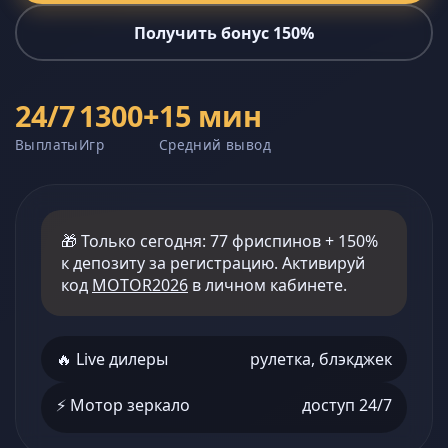
Получить бонус 150%
24/7
1300+
15 мин
Выплаты
Игр
Средний вывод
🎁 Только сегодня: 77 фриспинов + 150%
к депозиту за регистрацию. Активируй
код
MOTOR2026
в личном кабинете.
🔥 Live дилеры
рулетка, блэкджек
⚡ Мотор зеркало
доступ 24/7