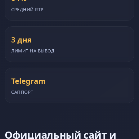
СРЕДНИЙ RTP
3 дня
ЛИМИТ НА ВЫВОД
Telegram
САППОРТ
Официальный сайт и