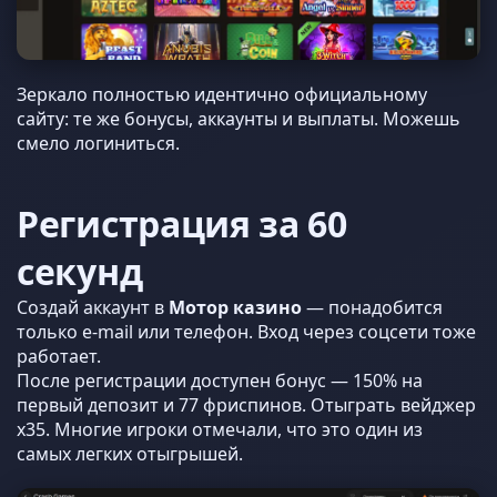
Зеркало полностью идентично официальному
сайту: те же бонусы, аккаунты и выплаты. Можешь
смело логиниться.
Регистрация за 60
секунд
Создай аккаунт в
Мотор казино
— понадобится
только e-mail или телефон. Вход через соцсети тоже
работает.
После регистрации доступен бонус — 150% на
первый депозит и 77 фриспинов. Отыграть вейджер
х35. Многие игроки отмечали, что это один из
самых легких отыгрышей.