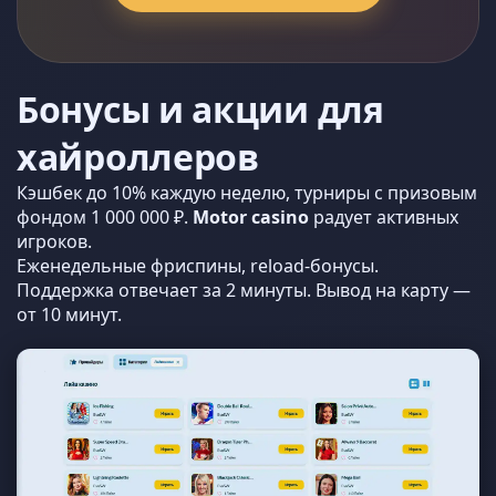
Бонусы и акции для
хайроллеров
Кэшбек до 10% каждую неделю, турниры с призовым
фондом 1 000 000 ₽.
Motor casino
радует активных
игроков.
Еженедельные фриспины, reload-бонусы.
Поддержка отвечает за 2 минуты. Вывод на карту —
от 10 минут.