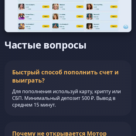
Частые вопросы
Быстрый способ пополнить счет и
выиграть?
Для пополнения используй карту, крипту или
СБП. Минимальный депозит 500 ₽. Вывод в
среднем 15 минут.
Почему не открывается Мотор