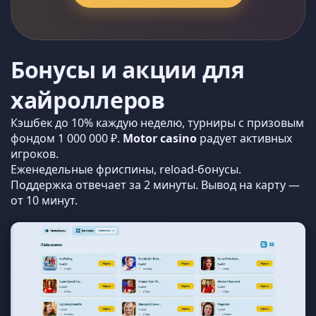
Бонусы и акции для
хайроллеров
Кэшбек до 10% каждую неделю, турниры с призовым
фондом 1 000 000 ₽.
Motor casino
радует активных
игроков.
Еженедельные фриспины, reload-бонусы.
Поддержка отвечает за 2 минуты. Вывод на карту —
от 10 минут.