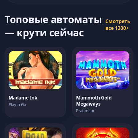
Топовые автоматы
Смотреть
все 1300+
— крути сейчас
Madame Ink
Mammoth Gold
Megaways
Play'n Go
Pragmatic