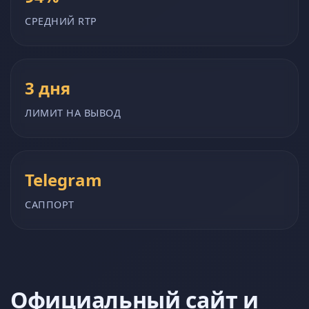
СРЕДНИЙ RTP
3 дня
ЛИМИТ НА ВЫВОД
Telegram
САППОРТ
Официальный сайт и