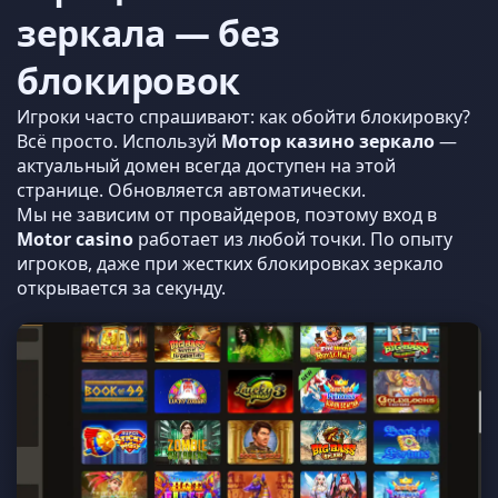
зеркала — без
блокировок
Игроки часто спрашивают: как обойти блокировку?
Всё просто. Используй
Мотор казино зеркало
—
актуальный домен всегда доступен на этой
странице. Обновляется автоматически.
Мы не зависим от провайдеров, поэтому вход в
Motor casino
работает из любой точки. По опыту
игроков, даже при жестких блокировках зеркало
открывается за секунду.