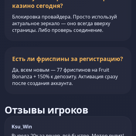
казино сегодня?
Блокировка провайдера. Просто используй
актуальное зеркало — оно всегда вверху
страницы. Либо проверь соединение.
Есть ли фриспины за регистрацию?
Да, всем новым — 77 фриспинов на Fruit
Bonanza + 150% к депозиту. Активация сразу
после создания аккаунта.
Отзывы игроков
Ksu_Win
Вывела 20к за вечер, всё быстро. Мотор рулит!