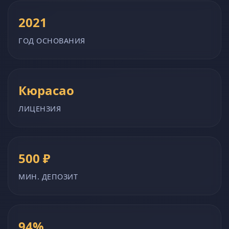
2021
ГОД ОСНОВАНИЯ
Кюрасао
ЛИЦЕНЗИЯ
500 ₽
МИН. ДЕПОЗИТ
94%